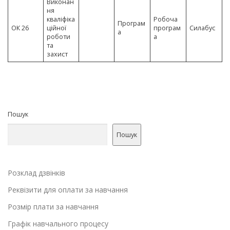
Виконан
ня
кваліфіка
Робоча
Програм
ОК 26
ційної
програм
Силабус
а
роботи
а
та
захист
Пошук
Пошук
Розклад дзвінків
Реквізити для оплати за навчання
Розмір плати за навчання
Графік навчального процесу