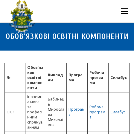
Перейти
до
Меню
вмісту
ПРО НАС
НАУКОВА ДІЯЛЬНІСТЬ
СТУДЕНТУ
ОБОВ’ЯЗКОВІ ОСВІТНІ КОМПОНЕНТИ
НОВИНИ
ВСТУП 2026
ВОЛОНТЕРСТВО
КОНТАКТИ
Обов’яз
кові
Робоча
Виклад
Програ
№
освітні
програ
Силабус
ач
ма
компон
ма
енти
Іноземн
Бабинец
а мова
ь
за
Робоча
Миросла
Програм
ОК 1
професі
програм
Силабус
ва
а
йним
а
Миколаї
спрямув
вна
анням