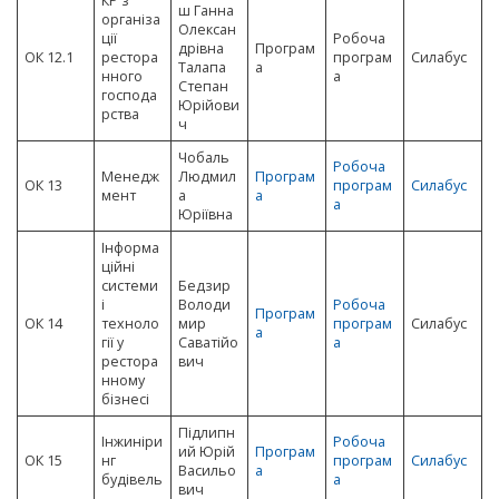
КР з
ш Ганна
організа
Олексан
ції
Робоча
дрівна
Програм
ОК 12.1
рестора
програм
Силабус
Талапа
а
нного
а
Степан
господа
Юрійови
рства
ч
Чобаль
Робоча
Менедж
Людмил
Програм
ОК 13
програм
Силабус
мент
а
а
а
Юріївна
Інформа
ційні
системи
Бедзир
і
Володи
Робоча
Програм
ОК 14
техноло
мир
програм
Силабус
а
гії у
Саватійо
а
рестора
вич
нному
бізнесі
Підлипн
Інжиніри
Робоча
ий Юрій
Програм
ОК 15
нг
програм
Силабус
Васильо
а
будівель
а
вич