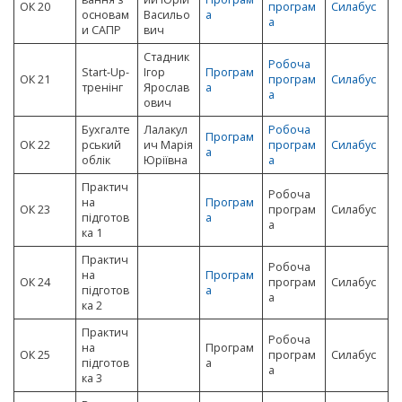
ОК 20
програм
Силабус
основам
Васильо
а
а
и САПР
вич
Стадник
Робоча
Start-Up-
Ігор
Програм
ОК 21
програм
Силабус
тренінг
Ярослав
а
а
ович
Бухгалте
Лалакул
Робоча
Програм
ОК 22
рський
ич Марія
програм
Силабус
а
облік
Юріївна
а
Практич
Робоча
на
Програм
ОК 23
програм
Силабус
підготов
а
а
ка 1
Практич
Робоча
на
Програм
ОК 24
програм
Силабус
підготов
а
а
ка 2
Практич
Робоча
на
Програм
ОК 25
програм
Силабус
підготов
а
а
ка 3