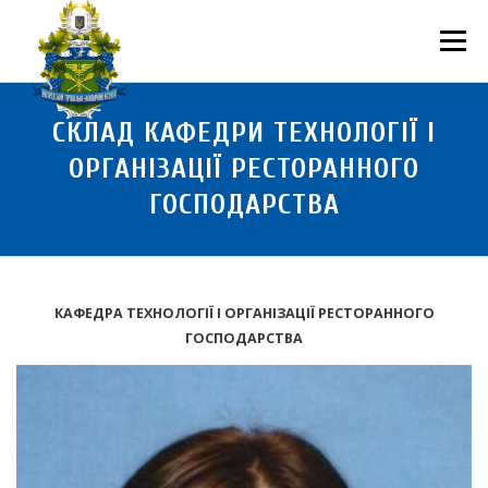
Перейти
до
Меню
вмісту
ПРО НАС
НАУКОВА ДІЯЛЬНІСТЬ
СТУДЕНТУ
СКЛАД КАФЕДРИ ТЕХНОЛОГІЇ І
ОРГАНІЗАЦІЇ РЕСТОРАННОГО
ГОСПОДАРСТВА
НОВИНИ
ВСТУП 2026
ВОЛОНТЕРСТВО
КОНТАКТИ
КАФЕДРА ТЕХНОЛОГІЇ І ОРГАНІЗАЦІЇ РЕСТОРАННОГО
ГОСПОДАРСТВА