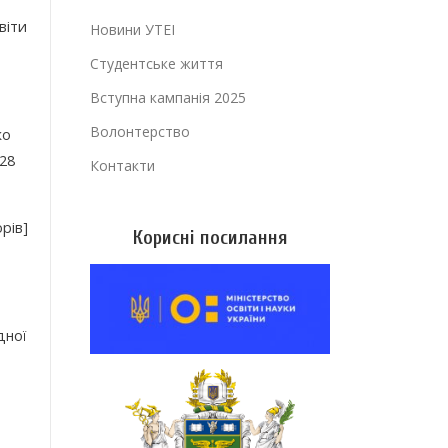
віти
Новини УТЕІ
Студентське життя
Вступна кампанія 2025
Волонтерство
ко
128
Контакти
рів]
Корисні посилання
дної