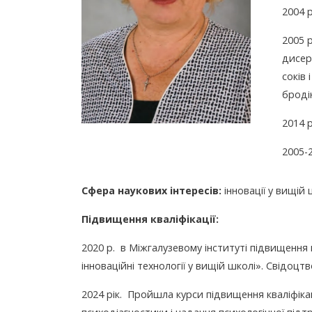
2004 
2005 
дисер
соків 
броді
2014 
2005-
Сфера наукових інтересів:
інновації у вищій 
Підвищення кваліфікації:
2020 р. в Міжгалузевому інституті підвищення к
інноваційні технології у вищій школі». Свідоцт
2024 рік. Пройшла курси підвищення кваліфікац