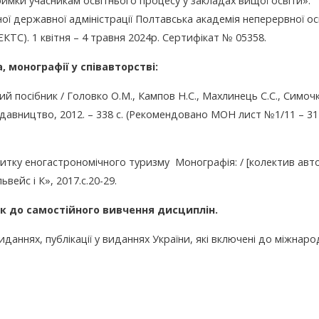
римки учасникам освітнього процесу у закладах вищої освіти».
ої державної адміністрації Полтавська академія неперервної ос
 ЄКТС). 1 квітня – 4 травня 2024р. Сертифікат № 05358.
 монографії у співавторстві:
й посібник / Головко О.М., Кампов Н.С., Махлинець С.С., Симоч
Видавництво, 2012. – 338 с. (Рекомендовано МОН лист №1/11 – 3
итку еногастрономічного туризму Монографія: / [колектив авто
ьвейс і К», 2017.с.20-29.
к до самостійного вивчення дисциплін
.
даннях, публікації у виданнях України, які включені до міжнаро