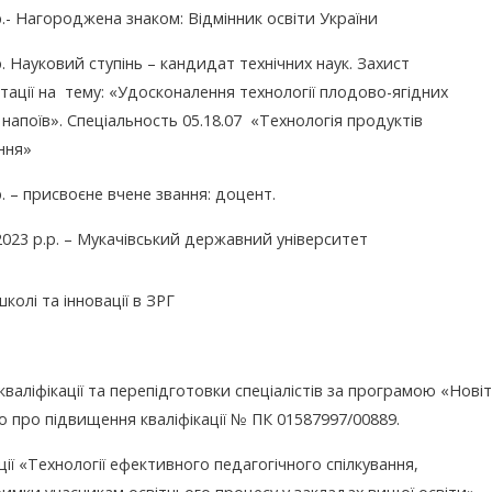
р.- Нагороджена знаком: Відмінник освіти України
р. Науковий ступінь – кандидат технічних наук. Захист
тації на тему: «Удосконалення технології плодово-ягідних
і напоїв». Спеціальность 05.18.07 «Технологія продуктів
ння»
р. – присвоєне вчене звання: доцент.
2023 р.р. – Мукачівський державний університет
школі та інновації в ЗРГ
валіфікації та перепідготовки спеціалістів за програмою «Новіт
во про підвищення кваліфікації № ПК 01587997/00889.
ії «Технології ефективного педагогічного спілкування,