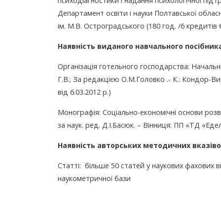
психодіагностики і надання психологічної підт
Департамент освіти і науки Полтавської обласн
ім. М.В. Остроградського (180 год. /6 кредитів
Наявність виданого навчального посібника,
Організація готельного господарства: Начальни
Г.В.; За редакцією О.М.Головко .- К.: Кондор-
від 6.03.2012 р.)
Монографія: Соціально-економічні основи розв
за наук. ред. Д.І.Басюк. – Вінниця: ПП «ТД «Едел
Наявність авторських методичних вказіво
Статті: більше 50 статей у наукових фахових ви
наукометричної бази