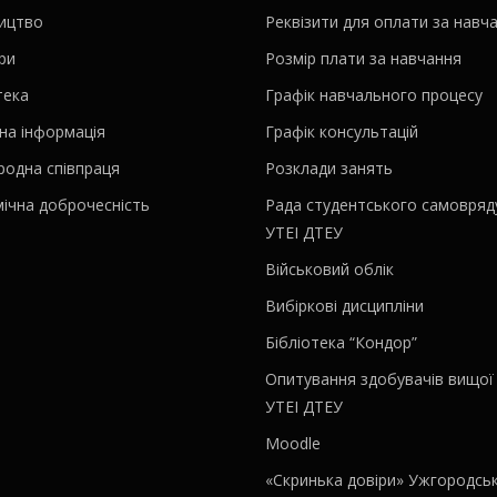
ництво
Реквізити для оплати за навч
ри
Розмір плати за навчання
тека
Графік навчального процесу
на інформація
Графік консультацій
родна співпраця
Розклади занять
ічна доброчесність
Рада студентського самовряд
УТЕІ ДТЕУ
Військовий облік
Вибіркові дисципліни
Бібліотека “Кондор”
Опитування здобувачів вищої 
УТЕІ ДТЕУ
Moodle
«Скринька довіри» Ужгородсь