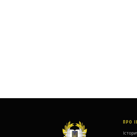
ПРО 
Істори