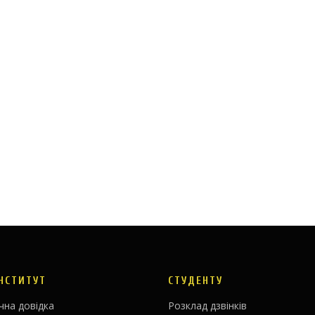
ІНСТИТУТ
СТУДЕНТУ
чна довідка
Розклад дзвінків