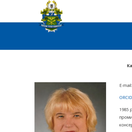
Перейти
до
вмісту
Ка
E-mail
ORCI
1985 
промис
консе