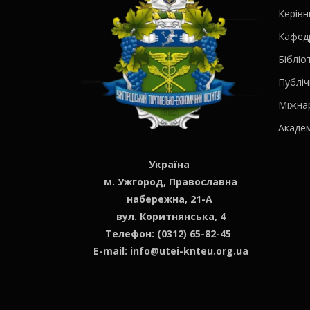
Керів
Кафед
Бібліо
Публіч
Міжна
Академ
Україна
м. Ужгород, Православна
набережна, 21-А
вул. Коритнянська, 4
Телефон: (0312) 65-82-45
E-mail:
info@utei-knteu.org.ua