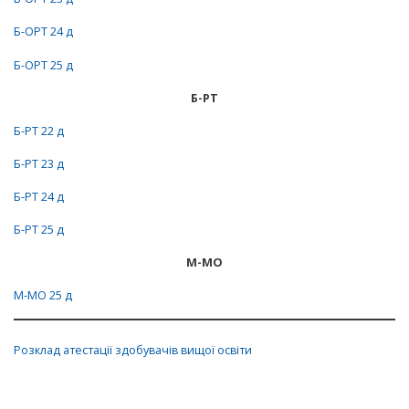
Б-ОРТ 24 д
Б-ОРТ 25 д
Б-РТ
Б-РТ 22 д
Б-РТ 23 д
Б-РТ 24 д
Б-РТ 25 д
М-МО
М-МО 25 д
Розклад атестації здобувачів вищої освіти