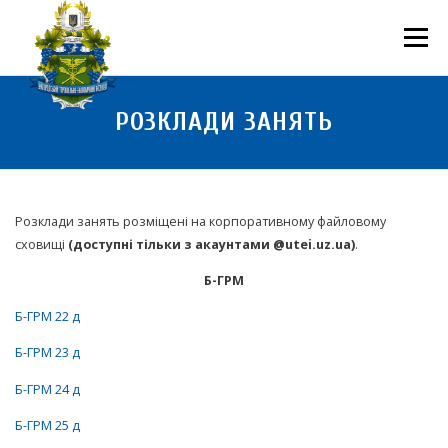
Перейти
до
Меню
вмісту
ПРО НАС
НАУКОВА ДІЯЛЬНІСТЬ
СТУДЕНТУ
РОЗКЛАДИ ЗАНЯТЬ
НОВИНИ
ВСТУП 2026
ВОЛОНТЕРСТВО
КОНТАКТИ
Розклади занять розміщені на корпоративному файловому
сховищі
(доступні тільки з акаунтами @utei.uz.ua)
.
Б-ГРМ
Б-ГРМ 22 д
Б-ГРМ 23 д
Б-ГРМ 24 д
Б-ГРМ 25 д