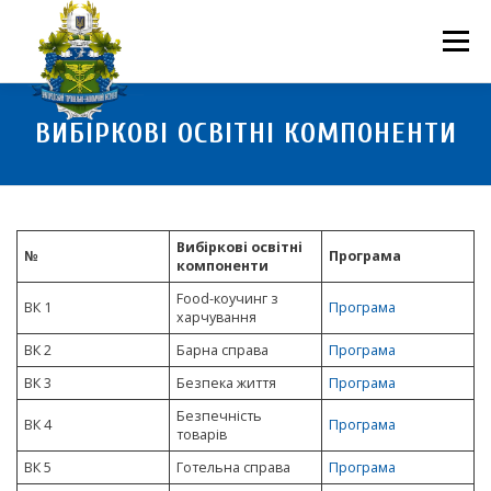
Перейти
до
Меню
вмісту
ПРО НАС
НАУКОВА ДІЯЛЬНІСТЬ
СТУДЕНТУ
ВИБІРКОВІ ОСВІТНІ КОМПОНЕНТИ
НОВИНИ
ВСТУП 2026
ВОЛОНТЕРСТВО
КОНТАКТИ
Вибіркові освітні
№
Програма
компоненти
Food-коучинг з
ВК 1
Програма
харчування
ВК 2
Барна справа
Програма
ВК 3
Безпека життя
Програма
Безпечність
ВК 4
Програма
товарів
ВК 5
Готельна справа
Програма