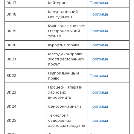
ВК 17
Кейтеринг
Програма
Комунікативний
ВК 18
Програма
менеджмент
Кулінарна етнологія
ВК 19
і гастрономічний
Програма
туризм
ВК 20
Курортна справа
Програма
Методи контролю
ВК 21
якості ресторанних
Програма
послуг
Підприємницьке
ВК 22
Програма
право
Процеси і апарати
ВК 23
харчових
Програма
виробництв
ВК 24
Сенсорний аналіз
Програма
Технологія
ВК 25
оздоровчих
Програма
харчових продуктів