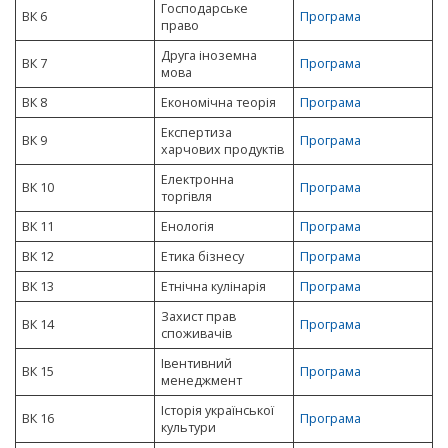
Господарське
ВК 6
Програма
право
Друга іноземна
ВК 7
Програма
мова
ВК 8
Економічна теорія
Програма
Експертиза
ВК 9
Програма
харчових продуктів
Електронна
ВК 10
Програма
торгівля
ВК 11
Енологія
Програма
ВК 12
Етика бізнесу
Програма
ВК 13
Етнічна кулінарія
Програма
Захист прав
ВК 14
Програма
споживачів
Івентивний
ВК 15
Програма
менеджмент
Історія української
ВК 16
Програма
культури