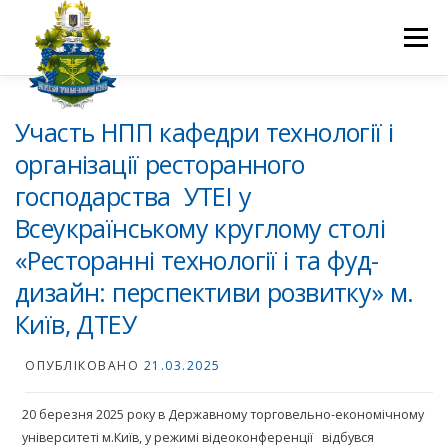
Перейти
до
Меню
вмісту
ПРО НАС
НАУКОВА ДІЯЛЬНІСТЬ
СТУДЕНТУ
Участь НПП кафедри технології і
організації ресторанного
господарства УТЕІ у
НОВИНИ
ВСТУП 2026
ВОЛОНТЕРСТВО
КОНТАКТИ
Всеукраїнському круглому столі
«Ресторанні технології і та фуд-
дизайн: перспективи розвитку» м.
Київ, ДТЕУ
ОПУБЛІКОВАНО
21.03.2025
20 березня 2025 року в Державному торговельно-економічному
університеті м.Київ, у режимі відеоконференції відбувся