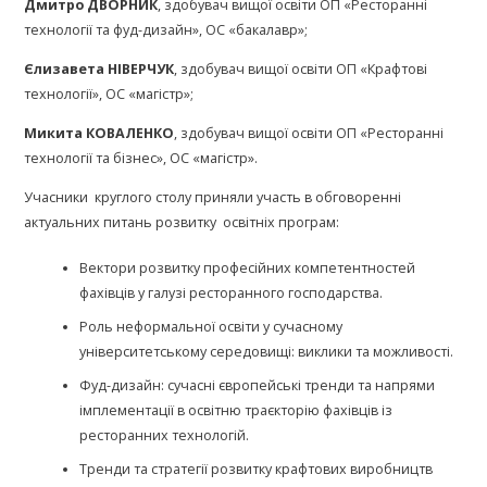
Дмитро ДВОРНИК
,
здобувач вищої освіти ОП «Ресторанні
технології та фуд-дизайн», ОС «бакалавр»;
Єлизавета НІВЕРЧУК
, здобувач вищої освіти ОП «Крафтові
технології», ОС «магістр»;
Микита КОВАЛЕНКО
,
здобувач вищої освіти ОП «Ресторанні
технології та бізнес», ОС «магістр».
Учасники круглого столу приняли участь в обговоренні
актуальних питань розвитку освітніх програм:
Вектори розвитку професійних компетентностей
фахівців у галузі ресторанного господарства.
Роль неформальної освіти у сучасному
університетському середовищі: виклики та можливості.
Фуд-дизайн: сучасні європейські тренди та напрями
імплементації в освітню траєкторію фахівців із
ресторанних технологій.
Тренди та стратегії розвитку крафтових виробництв