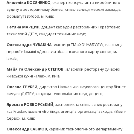
Анжеліка КОСЯЧЕНКО
, експерт-консультант з виробничого
аудиту в ресторанному бізнесі, співвласниця мережі закладів
формату fast-food, м. Київ;
Тетяна МАРЦИН
, доцент кафедри ресторанних і крафтових
технологій ДТЕУ, кандидат технічних наук;
Олександра ЧУВАКІНА
,власниця ТМ «ХОЧУ&БУДУ», власниця
першої в Ізмаїлі «Доставки збалансованого харчування», м.
Ізмаїл;
Майя та
Олександр СТЕПОВІ
, власники ресторану сучасної
київської кухні «Глек», м. Київ;
Оксана ТРУБЕЙ
, директор Навчально-наукового центру бізнес-
симуляції ДТЕУ, кандидат економічних наук, доцент;
Ярослав РОЗБОРСЬКИЙ
, засновник та співвласник ресторану
«La Frusta», їдальні «Бо Біжу», агенції з організації заходів «Візит-
Сервіс», м. Київ;
Олександр САБІРОВ
, керівник технологічного департаменту