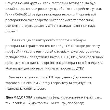
Всеукраїнський круглий стіл «Ресторанні технології іта фуд-
дизайн:перспективи розвитку» в роботі якого прийняла участь
Ганна САБАДОШ, завідувач кафедри технології і організації
ресторанного господарства Ужгородського торговельно-
економічного університету ДТЕУ, кандидат технічних наук,
доцент.
Презентацію розвитку освітніх програм кафедри
ресторанних і крафтових технологій ДТЕУ
«
Вектори розвитку
професійних компетентностей фахівців у галузі ресторанного
господарства » представила Вікторія ГНІЦЕВИЧ, гарант освітньої
програми «Технологія та організація ресторанного бізнесу» ОС
«бакалавр», доктор технічних наук, професор ДТЕУ.
Учасники круглого столу НПП працівники Державного
торговельно-економічного університету та структурних
підрозділів, стейкголдери:
Діна ФЕДОРОВА
, завідувач кафедри ресторанних і крафтових
технологій ДТЕУ, доктор технічних наук, професор;