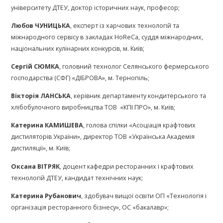
університету ДТЕУ, доктор історичних наук, професор;
Любов ЧУНИЦЬКА
, експерт із харчових технологій та
міжнародного сервісу в закладах HoReCa, суддя міжнародних,
національних кулінарних конкурсів, м. Київ;
Сергій СЮМКА
, головний технолог Селянського фермерського
господарства (СФГ) «ДІБРОВА», м. Тернопіль;
Вікторія ЛАНСЬКА
, керівник департаменту кондитерського та
хлібобулочного виробництва ТОВ «КПІ ПРО», м. Київ;
Катерина КАМИШЕВА
, голова спілки «Асоціація крафтових
дистиляторів України», директор ТОВ «Українська Академія
дистиляції», м. Київ;
Оксана ВІТРЯК
, доцент кафедри ресторанних і крафтових
технологій ДТЕУ, кандидат технічних наук;
Катерина Рубанович
,
здобувач вищої освіти ОП «Технологія і
організація ресторанного бізнесу», ОС «бакалавр»;