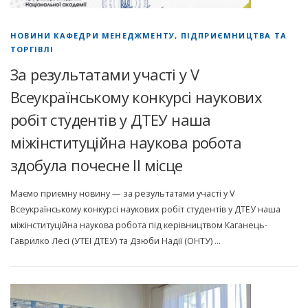
НОВИНИ КАФЕДРИ МЕНЕДЖМЕНТУ, ПІДПРИЄМНИЦТВА ТА
ТОРГІВЛІ
За результатами участі у V
Всеукраїнському конкурсі наукових
робіт студентів у ДТЕУ наша
міжінституційна наукова робота
здобула почесне ІІ місце
Маємо приємну новину — за результатами участі у V
Всеукраїнському конкурсі наукових робіт студентів у ДТЕУ наша
міжінституційна наукова робота під керівництвом Каганець-
Гаврилко Лесі (УТЕІ ДТЕУ) та Дзюби Надії (ОНТУ) …