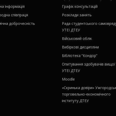
на інформація
Графік консультацій
родна співпраця
Розклади занять
ічна доброчесність
Рада студентського самовряд
УТЕІ ДТЕУ
Військовий облік
Вибіркові дисципліни
Бібліотека “Кондор”
Опитування здобувачів вищої 
УТЕІ ДТЕУ
Moodle
«Скринька довіри» Ужгородсь
торговельно-економічного
інституту ДТЕУ