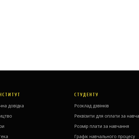
ІНСТИТУТ
СТУДЕНТУ
чна довідка
Розклад дзвінків
ництво
Реквізити для оплати за навч
ри
Розмір плати за навчання
тека
Графік навчального процесу