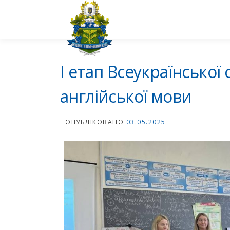
Перейти
до
вмісту
I етап Всеукраїнської 
англійської мови
ОПУБЛІКОВАНО
03.05.2025