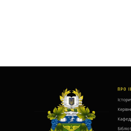
ПРО 
Істори
Керів
Кафед
Бібліо