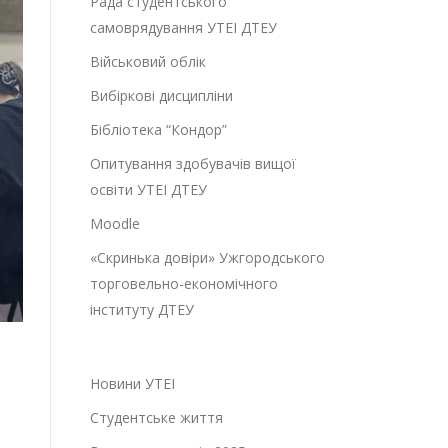
Рада студентського
самоврядування УТЕІ ДТЕУ
Військовий облік
Вибіркові дисципліни
Бібліотека “Кондор”
Опитування здобувачів вищої
освіти УТЕІ ДТЕУ
Moodle
«Скринька довіри» Ужгородського
торговельно-економічного
інституту ДТЕУ
Новини УТЕІ
Студентське життя