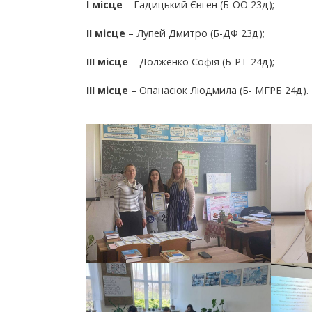
І місце
– Гадицький Євген (Б-ОО 23д);
ІІ місце
– Лупей Дмитро (Б-ДФ 23д);
ІІІ місце
– Долженко Софія (Б-РТ 24д);
ІІІ місце
– Опанасюк Людмила (Б- МГРБ 24д).