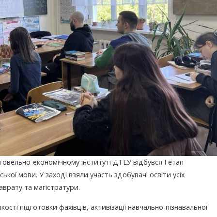
овельно-економічному інституті ДТЕУ відбувся І етап
ської мови. У заході взяли участь здобувачі освіти усіх
врату та магістратури.
сті підготовки фахівців, активізації навчально-пізнавальної