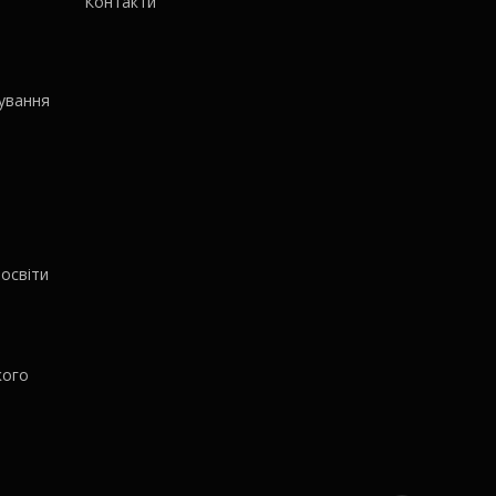
Контакти
ування
освіти
кого