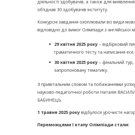
діяльності здобувачів, а також для виявленн
об’єднав 30 здобувачів інституту.
Конкурсні завдання охоплювали всі види мовле
відповідно до вимог Олімпіади з англійської 
29 квітня 2025 року
– відбірковий пи
граматичного тесту та написання есе;
30 квітня 2025 року
– фінальний тур,
запропоновану тематику.
З привітальним словом та побажаннями успіху 
науково-педагогічної роботи Наталія ВАСИЛИХ
БАБИНЕЦЬ.
1 травня 2025 року
відбулося урочисте наго
Переможцями І етапу Олімпіади стали: