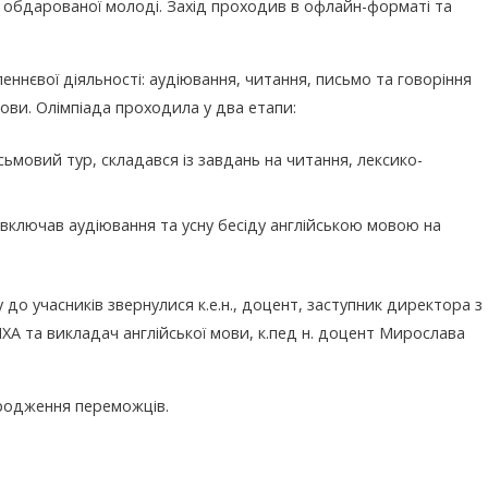
я обдарованої молоді. Захід проходив в офлайн-форматі та
ннєвої діяльності: аудіювання, читання, письмо та говоріння
мови. Олімпіада проходила у два етапи:
сьмовий тур, складався із завдань на читання, лексико-
 включав аудіювання та усну бесіду англійською мовою на
до учасників звернулися к.е.н., доцент, заступник директора з
А та викладач англійської мови, к.пед н. доцент Мирослава
родження переможців.