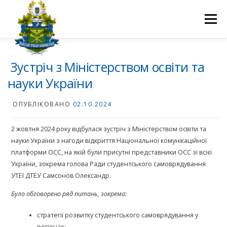
Перейти
до
Меню
вмісту
ПРО НАС
НАУКОВА ДІЯЛЬНІСТЬ
СТУДЕНТУ
Зустріч з Міністерством освіти та
науки України
НОВИНИ
ВСТУП 2026
ВОЛОНТЕРСТВО
КОНТАКТИ
ОПУБЛІКОВАНО
02.10.2024
2 жовтня 2024 року відбулася зустріч з Міністерством освіти та
науки України з нагоди відкриття Національної комунікаційної
платформи ОСС, на якій були присутні представники ОСС зі всієї
України, зокрема голова Ради студентського самоврядування
УТЕІ ДТЕУ Самсонов Олександр.
Було обговорено ряд питань, зокрема:
стратегії розвитку студентського самоврядування у
регіонах;