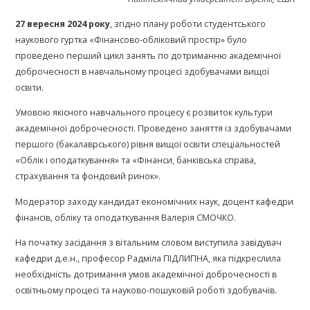
27 вересня 2024 року
, згідно плану роботи студентського
наукового гуртка «Фінансово-обліковий простір» було
проведено перший цикл занять по дотриманню академічної
доброчесності в навчальному процесі здобувачами вищої
освіти.
Умовою якісного навчального процесу є розвиток культури
академічної доброчесності. Проведено заняття із здобувачами
першого (бакалаврського) рівня вищої освіти спеціальностей
«Облік і оподаткування» та «Фінанси, банківська справа,
страхування та фондовий ринок».
Модератор заходу кандидат економічних наук, доцент кафедри
фінансів, обліку та оподаткування Валерія СМОЧКО.
На початку засідання з вітальним словом виступила завідувач
кафедри д.е.н., професор Радміла ПІДЛИПНА, яка підкреслила
необхідність дотримання умов академічної доброчесності в
освітньому процесі та науково-пошуковій роботі здобувачів.