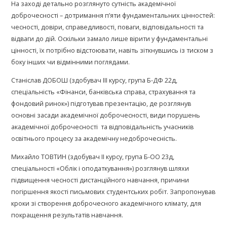
На заході детально розглянуто сутність академічної
доброчесності – дотримання п’яти фундаментальних цінностей:
чесності, довіри, справедливості, поваги, відповідальності та
відваги до дій. Оскільки замало лише вірити у фундаментальні
цінності, їх потрібно відстоювати, навіть зіткнувшись із тиском з
боку інших чи відмінними поглядами.
Станіслав ДОБОШ (здобувач ІІІ курсу, група Б-ДФ 22д,
спеціальність «Фінанси, банківська справа, страхування та
фондовий ринок») підготував презентацію, де розглянув
основні засади академічної доброчесності, види порушень
академічної доброчесності та відповідальність учасників
освітнього процесу за академічну недоброчесність.
Михайло ТОВТИН (здобувач ІІ курсу, група Б-ОО 23д,
спеціальності «Облік і оподаткування») розглянув шляхи
підвищення чесності дистанційного навчання, причини
погіршення якості письмових студентських робіт. Запропонував
кроки зі створення доброчесного академічного клімату, для
покращення результатів навчання.