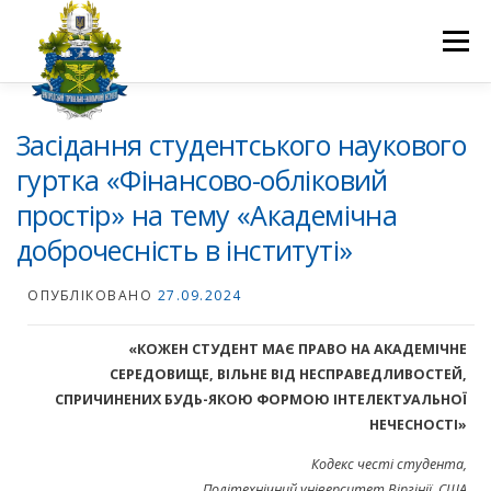
Перейти
до
Меню
вмісту
ПРО НАС
НАУКОВА ДІЯЛЬНІСТЬ
СТУДЕНТУ
Засідання студентського наукового
гуртка «Фінансово-обліковий
простір» на тему «Академічна
НОВИНИ
ВСТУП 2026
ВОЛОНТЕРСТВО
КОНТАКТИ
доброчесність в інституті»
ОПУБЛІКОВАНО
27.09.2024
«КОЖЕН СТУДЕНТ МАЄ ПРАВО НА АКАДЕМІЧНЕ
СЕРЕДОВИЩЕ, ВІЛЬНЕ ВІД НЕСПРАВЕДЛИВОСТЕЙ,
СПРИЧИНЕНИХ БУДЬ-ЯКОЮ ФОРМОЮ ІНТЕЛЕКТУАЛЬНОЇ
НЕЧЕСНОСТІ»
Кодекс честі студента,
Політехнічний університет Віргінії, США