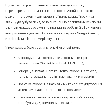
Під час курсу, розробленого спеціально для того, щоб
перетворити теоретичні знання про штучний інтелект на
реальні інструменти для щоденної викладацької практики
значну увагу було приділено виконанню практичних кейсів, які
сприяли кращому розумінню принципів роботи й ефективного
використання сучасних AI-технологій, зокрема Google Gemini,
NotebookLM, Claude, Preplexity та інші.
У межах курсу було розглянуто такі ключові теми:
AI-інструменти в освіті: можливості та сценарії
використання (Gemini, NotebookLM, Claude);
Генерація навчального контенту: створення текстів,
пояснень, завдань, тестів і навчальних матеріалів;
Практика створення навчальних кейсів: структурування
матеріалу та адаптація під різні предмети;
Візуальний контент в освіті: генерація зображень,
сторібуків і дидактичних матеріалів;