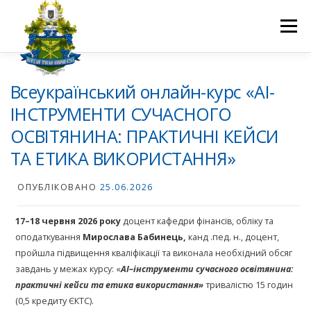
Перейти
до
Меню
вмісту
ПРО НАС
НАУКОВА ДІЯЛЬНІСТЬ
СТУДЕНТУ
Всеукраїнський онлайн-курс «AI-
ІНСТРУМЕНТИ СУЧАСНОГО
ОСВІТЯНИНА: ПРАКТИЧНІ КЕЙСИ
НОВИНИ
ВСТУП 2026
ВОЛОНТЕРСТВО
КОНТАКТИ
ТА ЕТИКА ВИКОРИСТАННЯ»
ОПУБЛІКОВАНО
25.06.2026
1
7
–1
8
червня
202
6
року
доцент кафедри фінансів, обліку та
оподаткування
Мирослава
Бабинець
,
канд .пед. н., доцент,
пройшла підвищення кваліфікації та виконала необхідний обсяг
завдань у межах курсу: «
АІ
–
інструменти
сучасного
освітянина
:
практичні
кейси
та
етика
використання
»
тривалістю 15 годин
(0,5 кредиту ЄКТС).