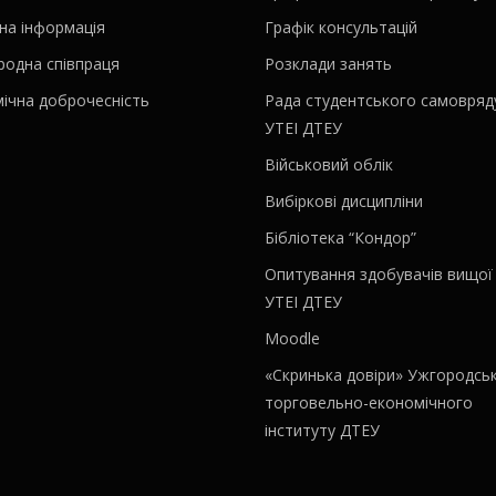
на інформація
Графік консультацій
родна співпраця
Розклади занять
ічна доброчесність
Рада студентського самовряд
УТЕІ ДТЕУ
Військовий облік
Вибіркові дисципліни
Бібліотека “Кондор”
Опитування здобувачів вищої 
УТЕІ ДТЕУ
Moodle
«Скринька довіри» Ужгородсь
торговельно-економічного
інституту ДТЕУ