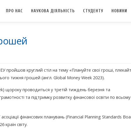
ПРО НАС
НАУКОВА ДІЯЛЬНІСТЬ
СТУДЕНТУ
НОВИНИ
грошей
ТЕУ пройшов круглий стіл на тему «Плануйте свої гроші, плекай
ього тижня грошей (англ. Global Money Week 2023).
ek) щороку проводиться у третій тиждень березня та
грамотності та підтримку розвитку фінансової освіти по всьому
соціації фінансових планувань (Financial Planning Standards Boa
6 країн світу.