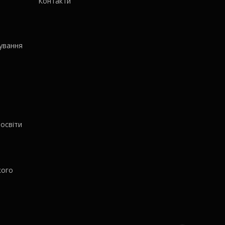
Контакти
ування
освіти
кого