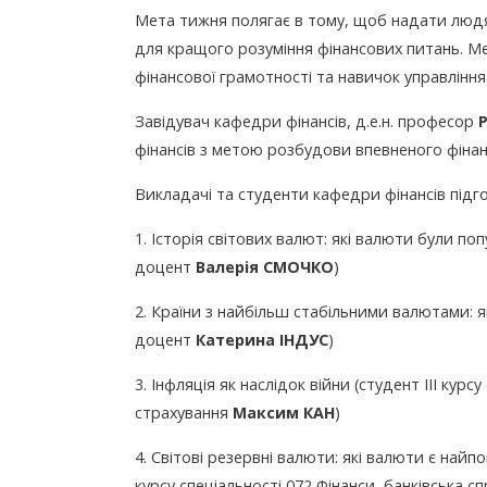
Мета тижня полягає в тому, щоб надати людям 
для кращого розуміння фінансових питань. М
фінансової грамотності та навичок управління
Завідувач кафедри фінансів, д.е.н. професор
фінансів з метою розбудови впевненого фіна
Викладачі та студенти кафедри фінансів підго
1. Історія світових валют: які валюти були попу
доцент
Валерія СМОЧКО
)
2. Країни з найбільш стабільними валютами: як
доцент
Катерина ІНДУС
)
3. Інфляція як наслідок війни (студент ІІІ курс
страхування
Максим КАН
)
4. Світові резервні валюти: які валюти є найпо
курсу спеціальності 072 Фінанси, банківська с