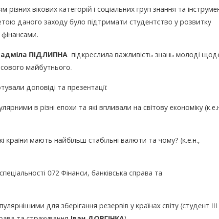
різних вікових категорій і соціальних груп знання та інструме
етою даного заходу було підтримати студентство у розвитку
 фінансами.
Радміла ПІДЛИПНА
підкреслила важливість знань молоді щод
нсового майбутнього.
тували доповіді та презентації:
лярними в різні епохи та які впливали на світову економіку (к.е.н
і країни мають найбільш стабільні валюти та чому? (к.е.н.,
у спеціальності 072 Фінанси, банківська справа та
пулярнішими для зберігання резервів у країнах світу (студент ІІІ
права та страхування
Іван ДОВГІНКА
)