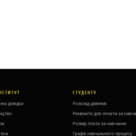
ІНСТИТУТ
СТУДЕНТУ
чна довідка
Розклад дзвінків
ництво
Реквізити для оплати за навч
ри
Розмір плати за навчання
тека
Графік навчального процесу