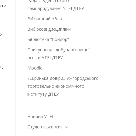
Рада студентського
нти
самоврядування УТЕІ ДТЕУ
Військовий облік
Вибіркові дисципліни
о
Бібліотека “Кондор”
Опитування здобувачів вищої
освіти УТЕІ ДТЕУ
.,
Moodle
«Скринька довіри» Ужгородського
торговельно-економічного
інституту ДТЕУ
Новини УТЕІ
Студентське життя