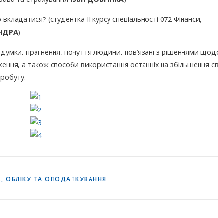
що вкладатися? (студентка ІІ курсу спеціальності 072 Фінанси,
НДРА
)
и думки, прагнення, почуття людини, пов’язані з рішеннями щод
ення, а також способи використання останніх на збільшення св
робуту.
, ОБЛІКУ ТА ОПОДАТКУВАННЯ