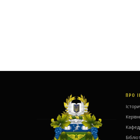
ПРО 
Істори
Керів
Кафед
Бібліо