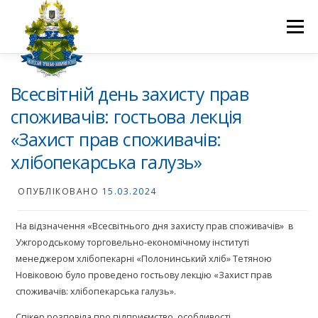
Перейти
до
Меню
вмісту
ПРО НАС
НАУКОВА ДІЯЛЬНІСТЬ
СТУДЕНТУ
Всесвітній день захисту прав
споживачів: гостьова лекція
«Захист прав споживачів:
НОВИНИ
ВСТУП 2026
ВОЛОНТЕРСТВО
КОНТАКТИ
хлібопекарська галузь»
ОПУБЛІКОВАНО
15.03.2024
На відзначення «Всесвітнього дня захисту прав споживачів» в
Ужгородському торговельно-економічному інституті
менеджером хлібопекарні «Полонинський хліб» Тетяною
Новіковою було проведено гостьову лекцію «Захист прав
споживачів: хлібопекарська галузь».
Спікер розповіла про підприємство, особливості