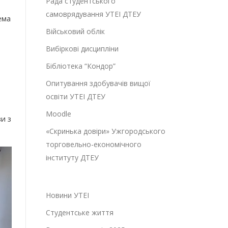
Рада студентського
самоврядування УТЕІ ДТЕУ
ема
Військовий облік
Вибіркові дисципліни
Бібліотека “Кондор”
Опитування здобувачів вищої
освіти УТЕІ ДТЕУ
Moodle
ви з
«Скринька довіри» Ужгородського
торговельно-економічного
інституту ДТЕУ
Новини УТЕІ
Студентське життя