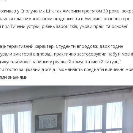
роживав у Сполучених Штатах Америки протягом 30 років, зокр
поділився власним досвідом щодо життя в Америці: розповів про
її політичний устрій, рівень заробітків, умови праці та основні
а інтерактивний характер. Студенти впродовж двох годин
вали змістовні відповіді, практично застосовуючи набуті мовні
икували мовні навички у реальній комунікативній ситуації.
али гостю за цікавий досвід і можливість поєднати вивчення мо
ими знаннями.