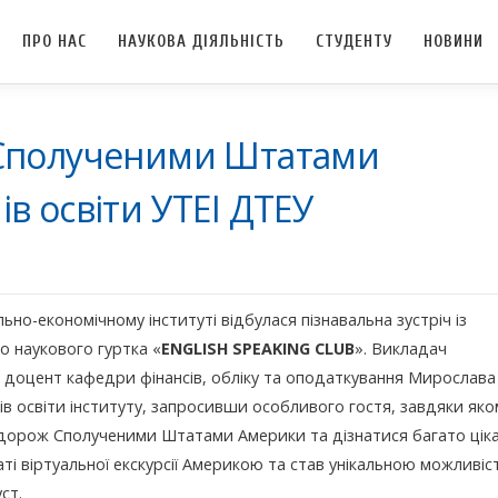
ПРО НАС
НАУКОВА ДІЯЛЬНІСТЬ
СТУДЕНТУ
НОВИНИ
 Сполученими Штатами
в освіти УТЕІ ДТЕУ
но-економічному інституті відбулася пізнавальна зустріч із
о наукового гуртка «
ENGLISH
SPEAKING
CLUB
». Викладач
к, доцент кафедри фінансів, обліку та оподаткування Мирослава
ів освіти інституту, запросивши особливого гостя, завдяки яко
одорож Сполученими Штатами Америки та дізнатися багато ціка
аті віртуальної екскурсії Америкою та став унікальною можливі
ст.