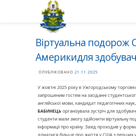
Перейти
до
вмісту
Віртуальна подорож
Америкидля здобувачі
ОПУБЛІКОВАНО
21.11.2025
У жовтні 2025 року в Ужгородському торговель
запрошеним гостем на засіданні студентськог
англійської мови, кандидат педагогічних нау
Б
АБИНЕЦЬ
організувала зустріч для здобувач
студенти мали змогу здійснити віртуальну п
інформації про країну. Захід проходив у форм
дізнатися більше про життя у США з перших у