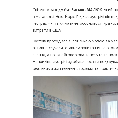
Спікером заходу був
Василь М
АЛЮК
, який п
в мегаполісі Нью-Йорк. Під час зустрічі він 
географічні та кліматичні особливості країни, 
витрати в США.
Зустріч проходила англійською мовою та мал
активно слухали, ставили запитання та отриму
знання, а потім обговорювали почуте та практ
Наприкінці зустрічі здобувачі освіти подякув
реальними життєвими історіями та практичн