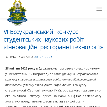
Перейти
до
Меню
вмісту
ПРО НАС
НАУКОВА ДІЯЛЬНІСТЬ
СТУДЕНТУ
VI Всеукраїнський конкурс
студентських наукових робіт
«Інноваційні ресторанні технології»
НОВИНИ
ВСТУП 2026
ВОЛОНТЕРСТВО
КОНТАКТИ
ОПУБЛІКОВАНО
28.04.2026
28 квітня 2026 року
в Державному торговельно-економічному
університеті (м. Київ) проходив
ІІ етап (фінал) VI Всеукраїнського
конкурсу студентських наукових робіт «Інноваційні ресторанні
технології»
, у якому взяла участь здобувачка 3-го курсу
спеціальності «Харчові технології» Ужгородського торговельно-
економічного інституту Борисенко Марина. У фіналі за перемогу
змагалися представники шести закладів вищої освіти:
Державний торговельно-економічний університет, Вінницький