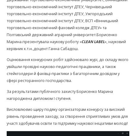
торговельно-економічний інститут ДТЕУ, Чернівецький
торговельно-економічний інститут ДТЕУ, Ужгородський
торговельно-економічний інститут ДТЕУ, ВСП «Вінницький
торговельно-економічний фаховий коледж ДТЕУ» та
Полтавський державний аграрний університет.Борисенко
Марина.презентувала наукову роботу «
CLEAN LABEL
», науковий
керівник к.т.н.,доцент Ганна Сабадош.
Оцінювання конкурсних робіт здійснювало журі, до складу якого
увійшли провідні науково-педагогічні працівники, а також
стейкголдери й фахівці-практики з багаторічним досвідом у
сфері ресторанного господарства.
За результатами публічного захисту Борисенко Марина
нагороджена дипломом І ступеня.
Висловлюємо щиру подяку організаторам конкурсу за високий
рівень проведення заходу, за створення сприятливих умов для
участі здобувачів освіти та підтримку наукової ініціативи молоді!