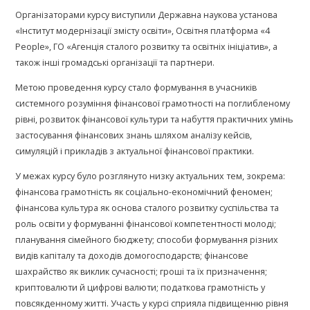
Організаторами курсу виступили Державна наукова установа
«Інститут модернізації змісту освіти», Освітня платформа «4
People», ГО «Агенція сталого розвитку та освітніх ініціатив», а
також інші громадські організації та партнери.
Метою проведення курсу стало формування в учасників
системного розуміння фінансової грамотності на поглибленому
рівні, розвиток фінансової культури та набуття практичних умінь
застосування фінансових знань шляхом аналізу кейсів,
симуляцій і прикладів з актуальної фінансової практики.
У межах курсу було розглянуто низку актуальних тем, зокрема:
фінансова грамотність як соціально-економічний феномен;
фінансова культура як основа сталого розвитку суспільства та
роль освіти у формуванні фінансової компетентності молоді;
планування сімейного бюджету; способи формування різних
видів капіталу та доходів домогосподарств; фінансове
шахрайство як виклик сучасності; гроші та їх призначення;
криптовалюти й цифрові валюти; податкова грамотність у
повсякденному житті. Участь у курсі сприяла підвищенню рівня