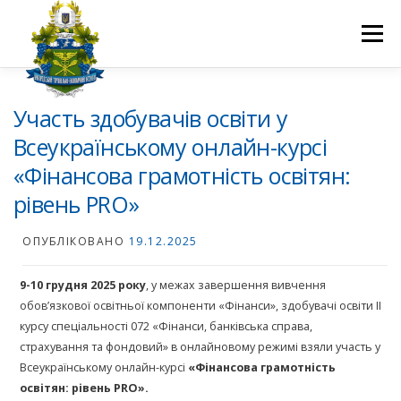
Перейти
до
Меню
вмісту
ПРО НАС
НАУКОВА ДІЯЛЬНІСТЬ
СТУДЕНТУ
Участь здобувачів освіти у
Всеукраїнському онлайн-курсі
«Фінансова грамотність освітян:
НОВИНИ
ВСТУП 2026
ВОЛОНТЕРСТВО
КОНТАКТИ
рівень PRO»
ОПУБЛІКОВАНО
19.12.2025
9-10 грудня 2025 року
, у межах завершення вивчення
обов’язкової освітньої компоненти «Фінанси», здобувачі освіти ІІ
курсу спеціальності 072 «Фінанси, банківська справа,
страхування та фондовий» в онлайновому режимі взяли участь у
Всеукраїнському онлайн-курсі
«Фінансова грамотність
освітян: рівень PRO»
.