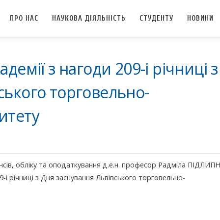
ПРО НАС
НАУКОВА ДІЯЛЬНІСТЬ
СТУДЕНТУ
НОВИНИ
демії з нагоди 209-і річниці з
ського торговельно-
итету
нсів, обліку та оподаткування д.е.н. професор Радміла ПІДЛИП
9-і річниці з Дня заснування Львівського торговельно-