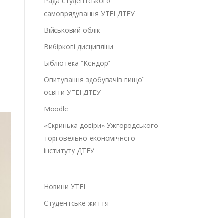
Рада студентського
самоврядування УТЕІ ДТЕУ
Військовий облік
Вибіркові дисципліни
Бібліотека “Кондор”
Опитування здобувачів вищої
освіти УТЕІ ДТЕУ
Moodle
«Скринька довіри» Ужгородського
торговельно-економічного
інституту ДТЕУ
Новини УТЕІ
Студентське життя