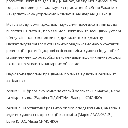
розвиток: новітні тенденції у фінансах, обліку, менеджменті та
соціально-поведінкових науках» присвяченій «Дням Ракоці» в
Закарпатському угорському інституті імені Ференца Ракоці ІІ.
Мета заходу: обмін досвідом науковими дослідженнями щодо
висвітлення питань, пов’язаних з новітніми тенденціями у сфері
обліку, фінансів, економіки підприємств, менеджменту,
маркетингу та загалом соціально-поведінкових наук у контексті
реалізації стратегії цифровізації економіки в умовах Індустрії 4.0
із залученням до розробки рекомендацій відомих міжнародних
експертів у міждисциплінарних областях.
Науково-педагогічні працівники прийняли участь в секційних
засіданнях:
секція 1. Цифрова економіка та сталий розвиток на макро-, мезо-
та мікрорівнях (Радміла ПІДЛИПНА , Валерія СМОЧКО)
секція 2. Перспективи розвитку обліку, оподаткування, аналізу й
аудиту в умовах цифровізації економіки (Марія ЛАЛАКУЛИЧ,
Еріка ЮГАС, Марія СИМОЧКО)