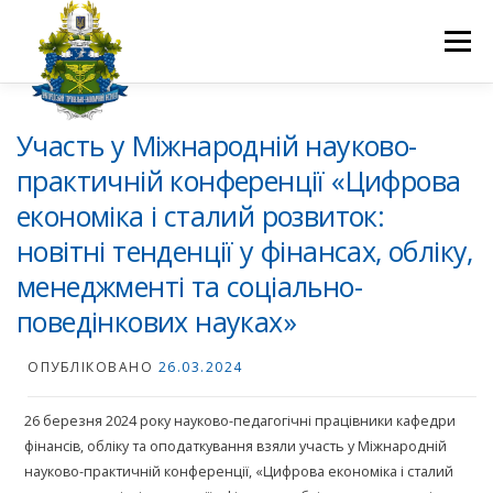
Перейти
до
Меню
вмісту
ПРО НАС
НАУКОВА ДІЯЛЬНІСТЬ
СТУДЕНТУ
Участь у Міжнародній науково-
практичній конференції «Цифрова
економіка і сталий розвиток:
НОВИНИ
ВСТУП 2026
ВОЛОНТЕРСТВО
КОНТАКТИ
новітні тенденції у фінансах, обліку,
менеджменті та соціально-
поведінкових науках»
ОПУБЛІКОВАНО
26.03.2024
26 березня 2024 року науково-педагогічні працівники кафедри
фінансів, обліку та оподаткування взяли участь у Міжнародній
науково-практичній конференції, «Цифрова економіка і сталий