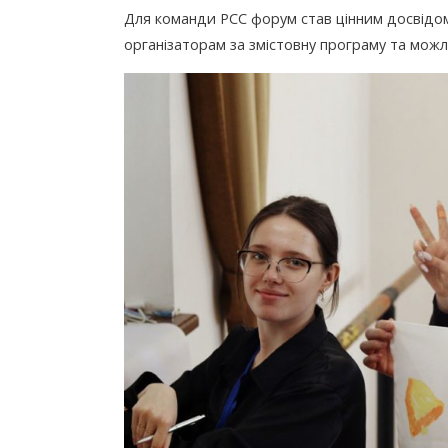
Для команди РСС форум став цінним досвідо
організаторам за змістовну програму та можл