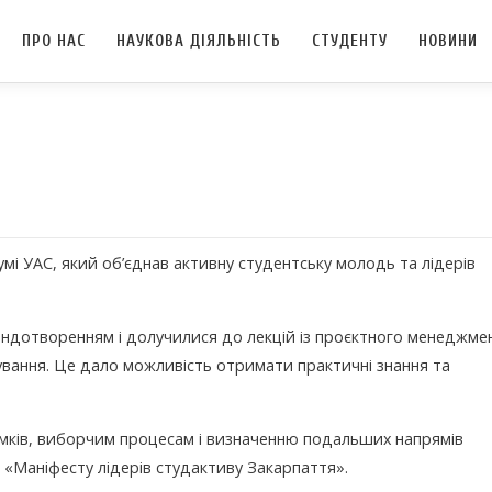
ПРО НАС
НАУКОВА ДІЯЛЬНІСТЬ
СТУДЕНТУ
НОВИНИ
і УАС, який об’єднав активну студентську молодь та лідерів
ндотворенням і долучилися до лекцій із проєктного менеджмен
сування. Це дало можливість отримати практичні знання та
мків, виборчим процесам і визначенню подальших напрямів
 «Маніфесту лідерів студактиву Закарпаття».