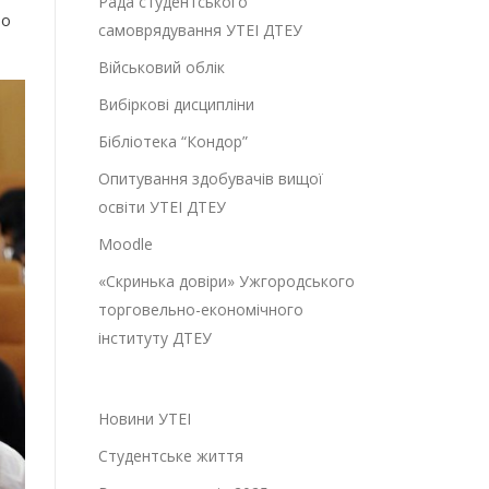
Рада студентського
мо
самоврядування УТЕІ ДТЕУ
Військовий облік
Вибіркові дисципліни
Бібліотека “Кондор”
Опитування здобувачів вищої
освіти УТЕІ ДТЕУ
Moodle
«Скринька довіри» Ужгородського
торговельно-економічного
інституту ДТЕУ
Новини УТЕІ
Студентське життя