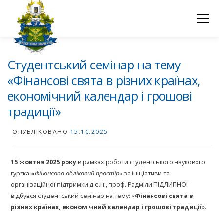
Перейти
до
Меню
вмісту
ПРО НАС
НАУКОВА ДІЯЛЬНІСТЬ
СТУДЕНТУ
Студентський семінар на тему
«Фінансові свята в різних країнах,
економічний календар і грошові
НОВИНИ
ВСТУП 2026
ВОЛОНТЕРСТВО
КОНТАКТИ
традиції»
ОПУБЛІКОВАНО
15.10.2025
15 жовтня 2025 року
в рамках роботи студентського наукового
гуртка
«
Фінансово-обліковий простір
» за ініціативи та
організаційної підтримки д.е.н., проф. Радміли ПІДЛИПНОЇ
відбувся студентський семінар на тему: «
Фінансові свята в
різних країнах, економічний календар і грошові традиції
».