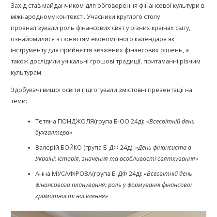
Захід став майданчиком для обговорення фінансової культури в
міжнародному контексті. Учасники круглого столу
проаналізували роль фінансових свят у різних країнах світу,
ознайомилися з поняттям економічного календаря як
інструменту для прийняття зважених фінансових рішень, а
також дослідили унікальні грошові традиції, притаманні різним
культурам.
Здобувачі вищої освіти підготували змістовні презентації на
теми:
Тетяна ПОНДЖОЛЯ(група Б-ОО 24д): «
Всесвітній день
бухгалтера»
Валерій БОЙКО (група Б-ДФ 24д):
«День фінансиста в
Україні: історія, значення та особливості святкування»
Анна МУСАФІРОВА(група Б-ДФ 24д):
«Всесвітній день
фінансового планування: роль у формуванні фінансової
грамотності населення»