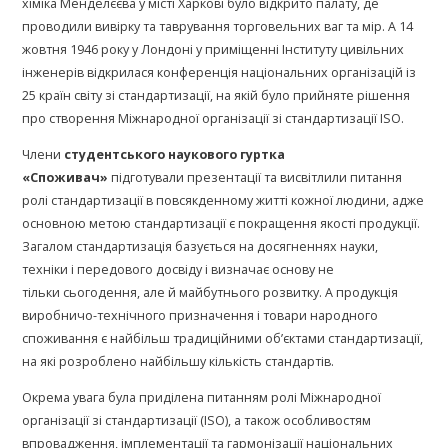
хіміка Менделєєва у місті Харкові було відкрито палату, де
проводили вивірку та таврування торговельних ваг та мір. А 14
жовтня 1946 року у Лондоні у приміщенні Інституту цивільних
інженерів відкрилася конференція національних організацій із
25 країн світу зі стандартизації, на якій було прийняте рішення
про створення Міжнародної організації зі стандартизації ISO.
Члени
студентського наукового гуртка
«Споживач»
підготували презентації та висвітлили питання
ролі стандартизації в повсякденному житті кожної людини, адже
основною метою стандартизації є покращення якості продукції.
Загалом стандартизація базується на досягненнях науки,
техніки і передового досвіду і визначає основу не
тільки сьогодення, але й майбутнього розвитку. А продукція
виробничо-технічного призначення і товари народного
споживання є найбільш традиційними об’єктами стандартизації,
на які розроблено найбільшу кількість стандартів.
Окрема увага була приділена питанням ролі Міжнародної
організації зі стандартизації (ISO), а також особливостям
впровадження, імплементації та гармонізації національних