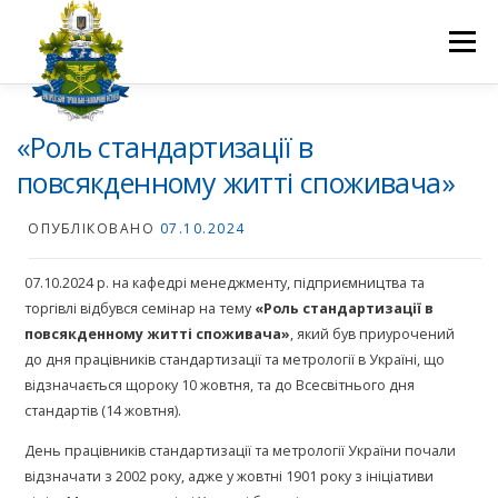
Перейти
до
Меню
вмісту
ПРО НАС
НАУКОВА ДІЯЛЬНІСТЬ
СТУДЕНТУ
«Роль стандартизації в
повсякденному житті споживача»
НОВИНИ
ВСТУП 2026
ВОЛОНТЕРСТВО
КОНТАКТИ
ОПУБЛІКОВАНО
07.10.2024
07.10.2024 р. на кафедрі менеджменту, підприємництва та
торгівлі відбувся семінар на тему
«Роль стандартизації в
повсякденному житті споживача»
, який був приурочений
до дня працівників стандартизації та метрології в Україні, що
відзначається щороку 10 жовтня, та до Всесвітнього дня
стандартів (14 жовтня).
День працівників стандартизації та метрології України почали
відзначати з 2002 року, адже у жовтні 1901 року з ініціативи