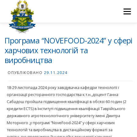
Перейти
до
Меню
вмісту
ПРО НАС
НАУКОВА ДІЯЛЬНІСТЬ
СТУДЕНТУ
Програма “NOVEFOOD-2024” у сфері
харчових технологій та
виробництва
НОВИНИ
ВСТУП 2026
ВОЛОНТЕРСТВО
КОНТАКТИ
ОПУБЛІКОВАНО
29.11.2024
18-29 листопада 2024 року завідувачка кафедри технології і
організації ресторанного господарства к.т.н.,доцент Ганна
Сабадош пройшла підвищення кваліфікації в обсязі 60 годин (2
кредити ECTS) в Інституті підвищення кваліфікації Таврійського
державного агротехнологічного університету імені Дмитра
Моторного ,у програмі “NoveFood-2024” у сфері харчових
технологій та виробництва в дистанційному форматі за
освітньою програмою “Інноваційні технології харчової