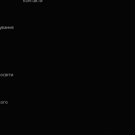
Контакти
ування
освіти
кого