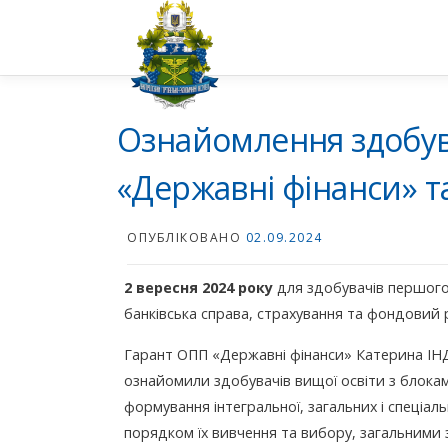
Перейти
до
вмісту
Ознайомлення здобува
«Державні фінанси» т
ОПУБЛІКОВАНО
02.09.2024
2 вересня 2024
року
для здобувачів першого 
банківська справа, страхування та фондовий 
Гарант ОПП «Державні фінанси» Катерина ІН
ознайомили здобувачів вищої освіти з блокам
формування інтегральної, загальних і спеціа
порядком їх вивчення та вибору, загальними 