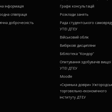
на інформація
Графік консультацій
родна співпраця
Розклади занять
ічна доброчесність
Рада студентського самовряд
УТЕІ ДТЕУ
Військовий облік
Вибіркові дисципліни
Бібліотека “Кондор”
Опитування здобувачів вищої 
УТЕІ ДТЕУ
Moodle
«Скринька довіри» Ужгородсь
торговельно-економічного
інституту ДТЕУ