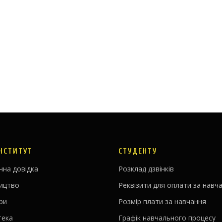
ІНСТИТУТ
СТУДЕНТУ
чна довідка
Розклад дзвінків
ництво
Реквізити для оплати за навч
ри
Розмір плати за навчання
тека
Графік навчального процесу