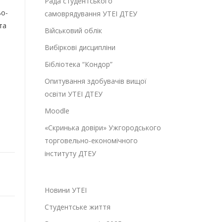
Рада студентського
ьо-
самоврядування УТЕІ ДТЕУ
та
Військовий облік
Вибіркові дисципліни
Бібліотека “Кондор”
Опитування здобувачів вищої
освіти УТЕІ ДТЕУ
Moodle
«Скринька довіри» Ужгородського
торговельно-економічного
інституту ДТЕУ
Новини УТЕІ
Студентське життя