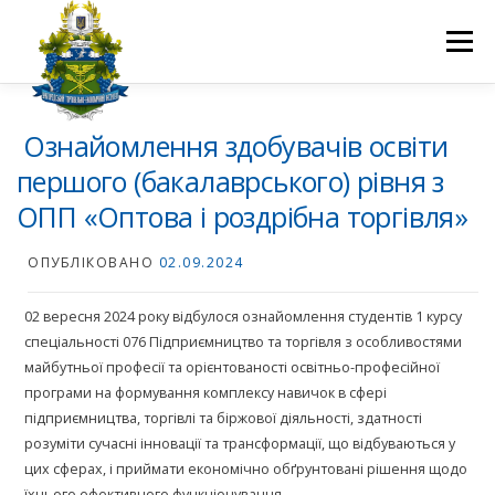
Перейти
до
Меню
вмісту
ПРО НАС
НАУКОВА ДІЯЛЬНІСТЬ
СТУДЕНТУ
Ознайомлення здобувачів освіти
першого (бакалаврського) рівня з
ОПП «Оптова і роздрібна торгівля»
НОВИНИ
ВСТУП 2026
ВОЛОНТЕРСТВО
КОНТАКТИ
ОПУБЛІКОВАНО
02.09.2024
02 вересня 2024 року відбулося ознайомлення студентів 1 курсу
спеціальності 076 Підприємництво та торгівля з особливостями
майбутньої професії та орієнтованості освітньо-професійної
програми на формування комплексу навичок в сфері
підприємництва, торгівлі та біржової діяльності, здатності
розуміти сучасні інновації та трансформації, що відбуваються у
цих сферах, і приймати економічно обґрунтовані рішення щодо
їхнього ефективного функціонування.