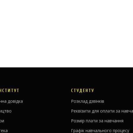
ІНСТИТУТ
СТУДЕНТУ
чна довідка
Розклад дзвінків
ництво
Реквізити для оплати за навч
ри
Розмір плати за навчання
тека
Графік навчального процесу