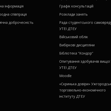
на інформація
Графік консультацій
родна співпраця
Розклади занять
ічна доброчесність
Рада студентського самовряд
УТЕІ ДТЕУ
Військовий облік
Вибіркові дисципліни
Бібліотека “Кондор”
Опитування здобувачів вищої 
УТЕІ ДТЕУ
Moodle
«Скринька довіри» Ужгородсь
торговельно-економічного
інституту ДТЕУ