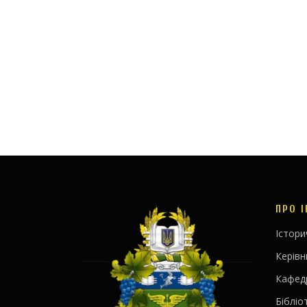
ПРО 
Істори
Керів
Кафед
Бібліо