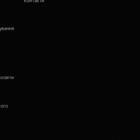
Контакти
ування
освіти
кого