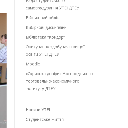
Рада студентського
самоврядування УТЕІ ДТЕУ
Військовий облік
Вибіркові дисципліни
Бібліотека “Кондор”
Опитування здобувачів вищої
освіти УТЕІ ДТЕУ
Moodle
«Скринька довіри» Ужгородського
торговельно-економічного
інституту ДТЕУ
Новини УТЕІ
Студентське життя