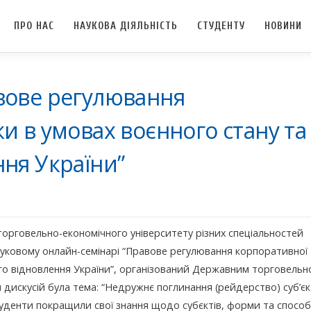
ПРО НАС
НАУКОВА ДІЯЛЬНІСТЬ
СТУДЕНТУ
НОВИНИ
вове регулювання
и в умовах воєнного стану та
ня України”
орговельно-економічного університету різних спеціальностей
ауковому онлайн-семінарі “Правове регулювання корпоративної
го відновлення України”, організований Державним торговельн
искусій була тема: “Недружнє поглинання (рейдерство) суб’єк
уденти покращили свої знання щодо субєктів, форми та способ