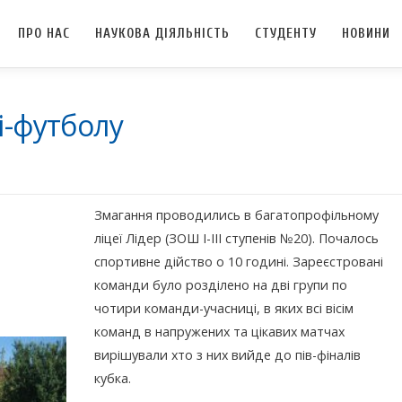
ПРО НАС
НАУКОВА ДІЯЛЬНІСТЬ
СТУДЕНТУ
НОВИНИ
і-футболу
Змагання проводились в багатопрофільному
ліцеї Лідер (ЗОШ І-ІІІ ступенів №20). Почалось
спортивне дійство о 10 годині. Зареєстровані
команди було розділено на дві групи по
чотири команди-учасниці, в яких всі вісім
команд в напружених та цікавих матчах
вирішували хто з них вийде до пів-фіналів
кубка.