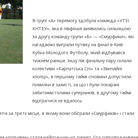
В групі «А» перемогу здобула команда «УТЕІ
КНТЕУ», яка в півфіналі виявилась сильнішою
за другу команду групи «Б» — «Смурфики», які
нагадаємо виграли путівку на фінал в Київ
Кубка Молодого Футболу, який відбувався
тижнем раніше. Іншу пів-фінальну пару склали
колективи «Карпатська Січ» та «Звичайні
хлопці», в першому таймі січовики допустили
помилки в захисті, за що і були покарані
забитими голами суперників, в другому таймі
відігратися не вдалось.
атчі за третє місце, в якому вони обіграли «Смурфиків» і стали
ми хлопцями» стала найкращою на турнірі. Гра супроводжувала