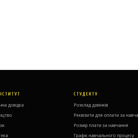
ІНСТИТУТ
СТУДЕНТУ
чна довідка
Розклад дзвінків
ництво
Реквізити для оплати за навч
ри
Розмір плати за навчання
тека
Графік навчального процесу