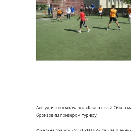
Але удача посміхнулась «Карпатській Січі» в м
бронзовим призером турніру.
Фінальна гра між «УТЕІ КНТЕУ» та «Звичайни