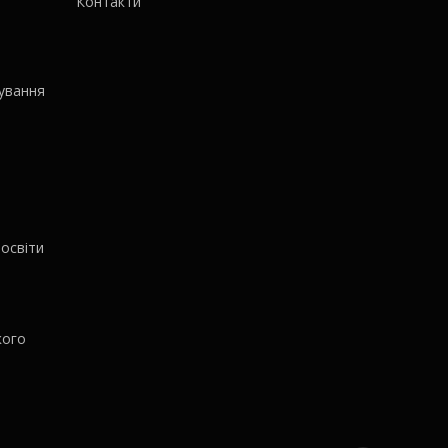
Контакти
ування
освіти
кого