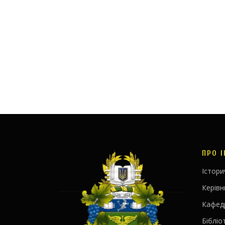
ПРО 
Істори
Керів
Кафед
Бібліо