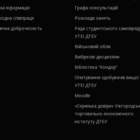
на інформація
Графік консультацій
родна співпраця
Розклади занять
ічна доброчесність
Рада студентського самовряд
УТЕІ ДТЕУ
Військовий облік
Вибіркові дисципліни
Бібліотека “Кондор”
Опитування здобувачів вищої 
УТЕІ ДТЕУ
Moodle
«Скринька довіри» Ужгородсь
торговельно-економічного
інституту ДТЕУ