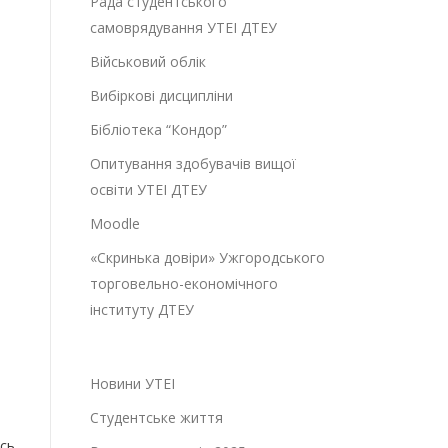
Рада студентського
самоврядування УТЕІ ДТЕУ
Військовий облік
Вибіркові дисципліни
Бібліотека “Кондор”
Опитування здобувачів вищої
освіти УТЕІ ДТЕУ
Moodle
«Скринька довіри» Ужгородського
торговельно-економічного
інституту ДТЕУ
Новини УТЕІ
Студентське життя
сь