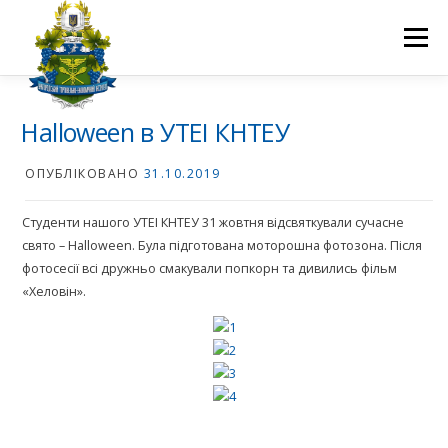
Перейти
до
Меню
вмісту
ПРО НАС
НАУКОВА ДІЯЛЬНІСТЬ
СТУДЕНТУ
Halloween в УТЕІ КНТЕУ
ОПУБЛІКОВАНО
31.10.2019
НОВИНИ
ВСТУП 2026
ВОЛОНТЕРСТВО
КОНТАКТИ
Студенти нашого УТЕІ КНТЕУ 31 жовтня відсвяткували сучасне
свято – Halloween. Була підготована моторошна фотозона. Після
фотосесії всі дружньо смакували попкорн та дивились фільм
«Хеловін».