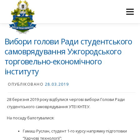
Перейти
до
Меню
вмісту
ПРО НАС
НАУКОВА ДІЯЛЬНІСТЬ
СТУДЕНТУ
Вибори голови Ради студентського
самоврядування Ужгородського
торговельно-економічного
НОВИНИ
ВСТУП 2026
ВОЛОНТЕРСТВО
КОНТАКТИ
інституту
ОПУБЛІКОВАНО
28.03.2019
28 березня 2019 року відбулися чергові вибори Голови Ради
студентського самоврядування УТЕІ КНТЕУ.
На посаду балотувалися:
Гамаш Руслан, студент 1-го курсу напрямку підготовки
“Харчові технології”;