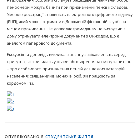
надходження ЄСВ, який сплачує працедавець найманій особі,
пенсіонери можуть бачити при призначенні пенсії її складові.
Умовою реєстрації є наявність електронного цифрового підпису
(ЕЦП), який можна отримати в Державній фіскальній службі за
місцем проживання. Це дозволяє громадянам не виходячи з
дому отримувати електронні документи з QR-кодом, що є
аналогом паперового документа.
Екскурсія та доповідь викликала значну зацікавленість серед
присутніх, яка вилилась у жваве обговорення та низку запитань
– про особливості призначення пенсій для деяких категорій
населення: священників, монахів, осіб, які працюють за
кордоном і т.і.
ОПУБЛІКОВАНО В
СТУДЕНТСЬКЕ ЖИТТЯ