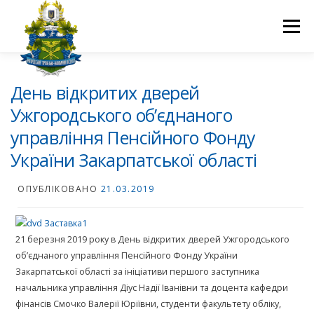
Перейти
до
Меню
вмісту
ПРО НАС
НАУКОВА ДІЯЛЬНІСТЬ
СТУДЕНТУ
День відкритих дверей
Ужгородського об’єднаного
управління Пенсійного Фонду
НОВИНИ
ВСТУП 2026
ВОЛОНТЕРСТВО
КОНТАКТИ
України Закарпатської області
ОПУБЛІКОВАНО
21.03.2019
21 березня 2019 року в День відкритих дверей Ужгородського
об’єднаного управління Пенсійного Фонду України
Закарпатської області за ініціативи першого заступника
начальника управління Діус Надії Іванівни та доцента кафедри
фінансів Смочко Валерії Юріївни, студенти факультету обліку,