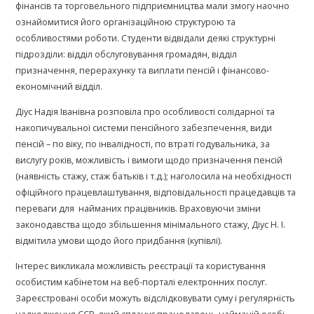
фінансів та торговельного підприємництва мали змогу наочно
ознайомитися його організаційною структурою та
особливостями роботи. Студенти відвідали деякі структурні
підрозділи: відділ обслуговування громадян, відділ
призначення, перерахунку та виплати пенсій і фінансово-
економічний відділ.
Діус Надія Іванівна розповіла про особливості солідарної та
накопичувальної системи пенсійного забезпечення, види
пенсій – по віку, по інвалідності, по втраті годувальника, за
вислугу років, можливість і вимоги щодо призначення пенсій
(наявність стажу, стаж батьків і т.д.); наголосила на необхідності
офіційного працевлаштування, відповідальності працедавців та
переваги для найманих працівників. Враховуючи зміни
законодавства щодо збільшення мінімального стажу, Діус Н. І.
відмітила умови щодо його придбання (купівлі).
Інтерес викликала можливість реєстрації та користування
особистим кабінетом на веб-порталі електронних послуг.
Зареєстровані особи можуть відслідковувати суму і регулярність