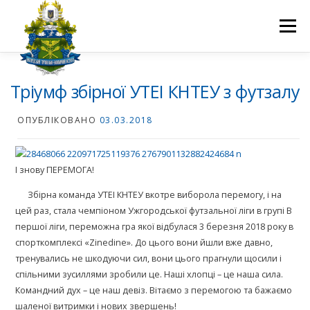
Перейти
до
Меню
вмісту
ПРО НАС
НАУКОВА ДІЯЛЬНІСТЬ
СТУДЕНТУ
Тріумф збірної УТЕІ КНТЕУ з футзалу
ОПУБЛІКОВАНО
03.03.2018
НОВИНИ
ВСТУП 2026
ВОЛОНТЕРСТВО
КОНТАКТИ
І знову ПЕРЕМОГА!
Збірна команда УТЕІ КНТЕУ вкотре виборола перемогу, і на
цей раз, стала чемпіоном Ужгородської футзальної ліги в групі В
першої ліги, переможна гра якої відбулася 3 березня 2018 року в
спорткомплексі «Zinedine». До цього вони йшли вже давно,
тренувались не шкодуючи сил, вони цього прагнули щосили і
спільними зусиллями зробили це. Наші хлопці – це наша сила.
Командний дух – це наш девіз. Вітаємо з перемогою та бажаємо
шаленої витримки і нових звершень!