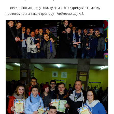
Висловлюємо щиру подяку всім хто підтримував команду
протягом гри, а також тренеру –
Чайковському А.В.