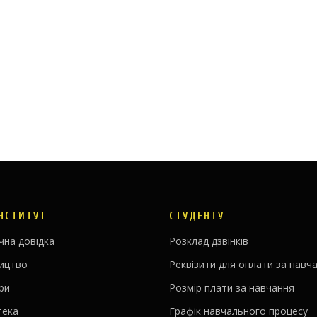
ІНСТИТУТ
СТУДЕНТУ
чна довідка
Розклад дзвінків
ництво
Реквізити для оплати за навч
ри
Розмір плати за навчання
тека
Графік навчального процесу