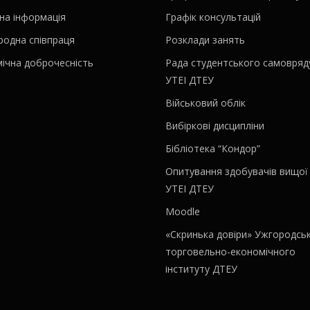
на інформація
Графік консультацій
родна співпраця
Розклади занять
ічна доброчесність
Рада студентського самовряд
УТЕІ ДТЕУ
Військовий облік
Вибіркові дисципліни
Бібліотека “Кондор”
Опитування здобувачів вищої 
УТЕІ ДТЕУ
Moodle
«Скринька довіри» Ужгородсь
торговельно-економічного
інституту ДТЕУ