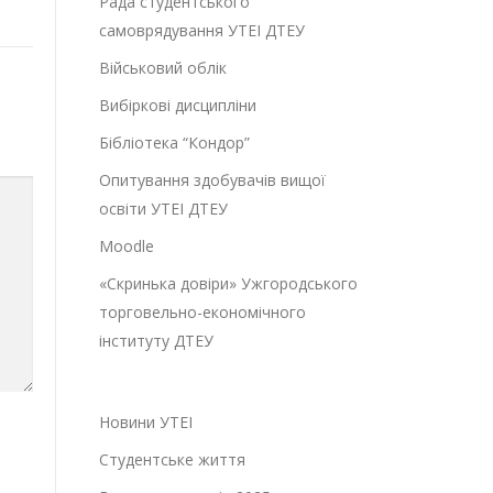
Рада студентського
самоврядування УТЕІ ДТЕУ
Військовий облік
Вибіркові дисципліни
Бібліотека “Кондор”
Опитування здобувачів вищої
освіти УТЕІ ДТЕУ
Moodle
«Скринька довіри» Ужгородського
торговельно-економічного
інституту ДТЕУ
Новини УТЕІ
Студентське життя