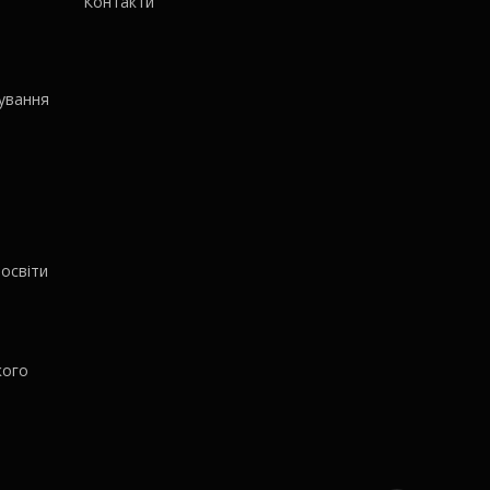
Контакти
ування
освіти
кого