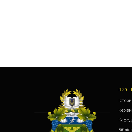
ПРО 
Істори
Керів
Кафед
Бібліо