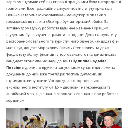
зарекомендували себе як вправні працівники були нагороджені
грамотами. Вже традиційно випускників інституту привітала
Ненько Катерина Мирославівна – менеджер зі зв’язків з
громадськістю газети «Все про бухгалтерський облік». За
активну громадську роботу та відмінне навчання кращим
студентам було вручено грамоти та подяки. Декан факультету
ресторанно-готельного та туристичного бізнесу, кандидат фіз-
мат. наук, доцент Морохович Василь Степанович та декан
факультету обліку, фінансів та торговельного підприємництва
кандидат економічних наук, доцент
Підлипна Радміла
Петрівна
урочисто вручили випускникам сучасні дипломи та
документи до них. Вже третій рік поспіль дипломи, які
отримують випускники Ужгородського торговельно-
економічного інституту КНТЕУ – двомовні, на українській та
англійській мові, що значно спрощує їх визнання при роботі за
кордоном