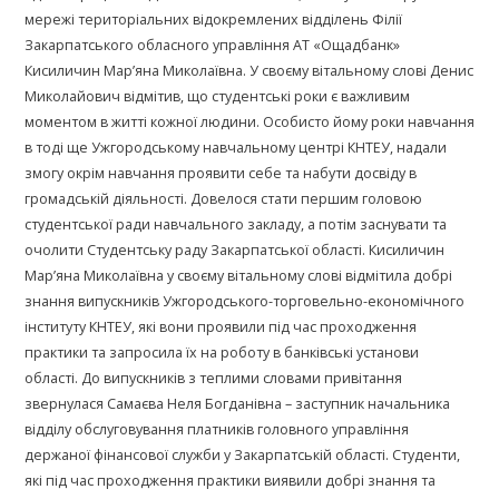
мережі територіальних відокремлених відділень Філії
Закарпатського обласного управління АТ «Ощадбанк»
Кисиличин Мар’яна Миколаївна. У своєму вітальному слові Денис
Миколайович відмітив, що студентські роки є важливим
моментом в житті кожної людини. Особисто йому роки навчання
в тоді ще Ужгородському навчальному центрі КНТЕУ, надали
змогу окрім навчання проявити себе та набути досвіду в
громадській діяльності. Довелося стати першим головою
студентської ради навчального закладу, а потім заснувати та
очолити Студентську раду Закарпатської області. Кисиличин
Мар’яна Миколаївна у своєму вітальному слові відмітила добрі
знання випускників Ужгородського-торговельно-економічного
інституту КНТЕУ, які вони проявили під час проходження
практики та запросила їх на роботу в банківські установи
області. До випускників з теплими словами привітання
звернулася Самаєва Неля Богданівна – заступник начальника
відділу обслуговування платників головного управління
держаної фінансової служби у Закарпатській області. Студенти,
які під час проходження практики виявили добрі знання та