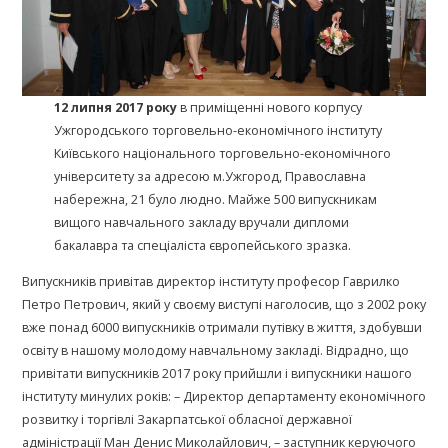
12 липня 2017 року
в приміщенні нового корпусу
Ужгородського торговельно-економічного інституту
Київського національного торговельно-економічного
університету за адресою м.Ужгород, Православна
набережна, 21 було людно. Майже 500 випускникам
вищого навчального закладу вручали дипломи
бакалавра та спеціаліста європейського зразка.
Випускників привітав директор інституту професор Гаврилко
Петро Петрович, який у своєму виступі наголосив, що з 2002 року
вже понад 6000 випускників отримали путівку в життя, здобувши
освіту в нашому молодому навчальному закладі. Відрадно, що
привітати випускників 2017 року прийшли і випускники нашого
інституту минулих років: – Директор департаменту економічного
розвитку і торгівлі Закарпатської обласної державної
адміністрації Ман Денис Миколайлович, – заступник керуючого