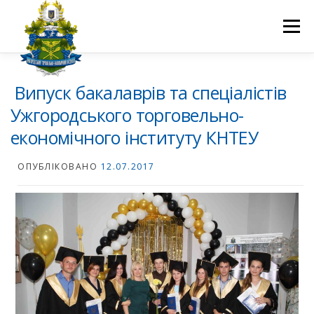
Перейти
до
Меню
вмісту
ПРО НАС
НАУКОВА ДІЯЛЬНІСТЬ
СТУДЕНТУ
Випуск бакалаврів та спеціалістів
Ужгородського торговельно-
економічного інституту КНТЕУ
НОВИНИ
ВСТУП 2026
ВОЛОНТЕРСТВО
КОНТАКТИ
ОПУБЛІКОВАНО
12.07.2017