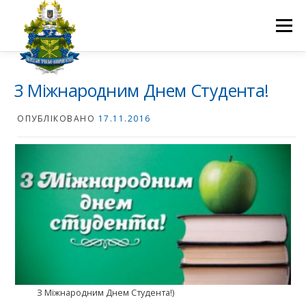
Перейти
до
Меню
вмісту
ПРО НАС
НАУКОВА ДІЯЛЬНІСТЬ
СТУДЕНТУ
З Міжнародним Днем Студента!
ОПУБЛІКОВАНО
17.11.2016
НОВИНИ
ВСТУП 2026
ВОЛОНТЕРСТВО
КОНТАКТИ
З Міжнародним Днем Студента!)