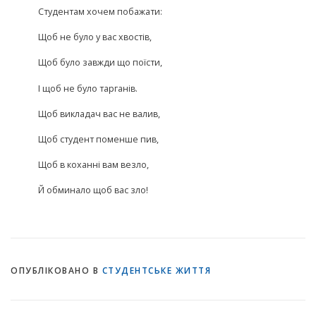
Студентам хочем побажати:
Щоб не було у вас хвостів,
Щоб було завжди що поїсти,
І щоб не було тарганів.
Щоб викладач вас не валив,
Щоб студент поменше пив,
Щоб в коханні вам везло,
Й обминало щоб вас зло!
ОПУБЛІКОВАНО В
СТУДЕНТСЬКЕ ЖИТТЯ