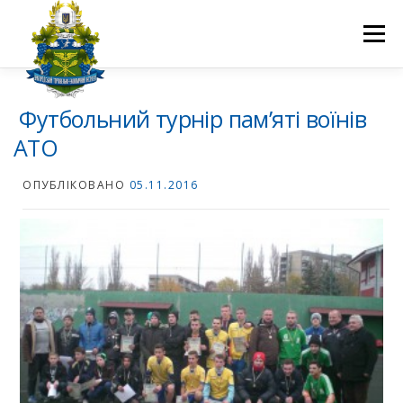
Перейти
до
Меню
вмісту
ПРО НАС
НАУКОВА ДІЯЛЬНІСТЬ
СТУДЕНТУ
Футбольний турнір пам’яті воїнів
АТО
НОВИНИ
ВСТУП 2026
ВОЛОНТЕРСТВО
КОНТАКТИ
ОПУБЛІКОВАНО
05.11.2016