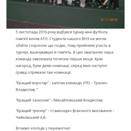
5 листопада 2016 року відбувся турнір міні-футболу
пам’яті воїнів АТО. Студенти нашого ВНЗ не могли
обійти стороною цю подію, тому прийняли участь в
турнірі, вшанувавши їх пам’ять. В цих змаганнях наша
команда завоювала почесне перше місце. Крім
нагород, були деякі номінації, серед яких наступні
гравці отримали такі номінації:
“Кращий воротар” – капітан команди УТЕІ – Тренич
Владислав; ”
“Кращий захисник” – Михайловський Владислав;
“Кращий тренер” – ст.викладач фізичного виховання –
Чайковський А.В.
Вітаємо хлопців з перемогою!