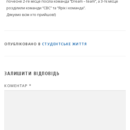
почесне 2-ге місце посіла команда “Dream – team”, а 3-тє місце
розділили команди “СВС” та “Ярік і команда”.
Дякуємо всім хто прийшов!)
ОПУБЛІКОВАНО В
СТУДЕНТСЬКЕ ЖИТТЯ
ЗАЛИШИТИ ВІДПОВІДЬ
КОМЕНТАР
*