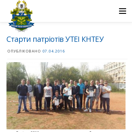
Перейти
до
Меню
вмісту
ПРО НАС
НАУКОВА ДІЯЛЬНІСТЬ
СТУДЕНТУ
Старти патріотів УТЕІ КНТЕУ
ОПУБЛІКОВАНО
07.04.2016
НОВИНИ
ВСТУП 2026
ВОЛОНТЕРСТВО
КОНТАКТИ