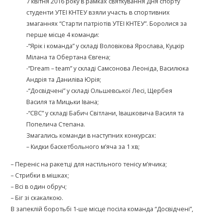
7 квітня 2016 року в рамках святкування Дня спорту
студенти УТЕІ КНТЕУ взяли участь в спортивних
змаганнях “Старти патріотів УТЕІ КНТЕУ”. Боролися за
перше місце 4 команди:
-“Ярік і команда” у складі Воловікова Ярослава, Куцкір
Мілана та Обертана Євгена;
-“Dream – team” у складі Самсонова Леоніда, Василюка
Андрія та Даниліва Юрія;
-“Досвідчені” у складі Ольшевської Лесі, Щербея
Василя та Мицьки Івана;
-“СВС” у складі Бабич Світлани, Івашковича Василя та
Попелича Степана.
Змагались команди в наступних конкурсах:
– Кидки баскетбольного м’яча за 1 хв;
– Переніс на ракетці для настільного тенісу м’ячика;
– Стрибки в мішках;
– Всі в один обруч;
– Біг зі скакалкою.
В запеклій боротьбі 1-ше місце посіла команда “Досвідчені”,