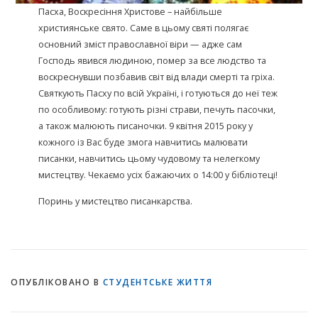
Пасха, Воскресіння Христове – найбільше
християнське свято. Саме в цьому святі полягає
основний зміст православної віри — адже сам
Господь явився людиною, помер за все людство та
воскреснувши позбавив світ від влади смерті та гріха.
Святкують Пасху по всій Україні, і готуються до неї теж
по особливому: готують різні страви, печуть пасочки,
а також малюють писаночки. 9 квітня 2015 року у
кожного із Вас буде змога навчитись малювати
писанки, навчитись цьому чудовому та нелегкому
мистецтву. Чекаємо усіх бажаючих о 14:00 у бібліотеці!
Поринь у мистецтво писанкарства.
ОПУБЛІКОВАНО В
СТУДЕНТСЬКЕ ЖИТТЯ