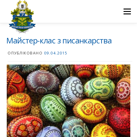
Перейти
до
Меню
вмісту
ПРО НАС
НАУКОВА ДІЯЛЬНІСТЬ
СТУДЕНТУ
Майстер-клас з писанкарства
ОПУБЛІКОВАНО
09.04.2015
НОВИНИ
ВСТУП 2026
ВОЛОНТЕРСТВО
КОНТАКТИ