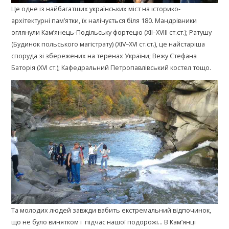
Це одне із найбагатших українських міст на історико-
архітектурні пам’ятки, їх налічується біля 180. Мандрівники
оглянули Кам’янець-Подільську фортецю (XII–XVIII ст.ст.); Ратушу
(Будинок польського магістрату) (XIV–XVI ст.ст.), це найстаріша
споруда зі збережених на теренах України; Вежу Стефана
Баторія (XVI ст.); Кафедральний Петропавлівський костел тощо.
Та молодих людей завжди вабить екстремальний відпочинок,
що не було винятком і підчас нашої подорожі… В Кам’янці