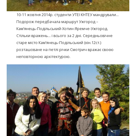
10-11 жовтня 2014р. студенти УТЕІ КНТЕУ мандрували…
Подорож передбачала маршрут Ужгород –
Кам’янець-Подільський-Хотин-Яремче-Ужгород.
Стільки вражень… і всього за 2 дні. Середньовічне
старе місто Кам’янець-Подільський (кін.12ст.)
розташоване на петлі річки Смотрич вражає своєю
неповторною архітектурою.