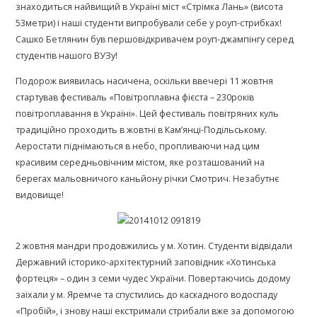
знаходиться найвищий в Україні міст «Стрімка Лань» (висота
53метри) і наші студенти випробували себе у роуп-стрибках!
Сашко Бетлянин був першовідкривачем роуп-джампінгу серед
студентів нашого ВУЗу!
Подорож виявилась насичена, оскільки ввечері 11 жовтня
стартував фестиваль «Повітроплавна фієста – 230років
повітроплавання в Україні». Цей фестиваль повітряних куль
традиційно проходить в жовтні в Кам’янці-Подільському.
Аеростати піднімаються в небо, пропливаючи над цим
красивим середньовічним містом, яке розташований на
берегах мальовничого каньйону річки Смотрич. Незабутнє
видовище!
2 жовтня мандри продовжились у м. Хотин. Студенти відвідали
Державний історико-архітектурний заповідник «Хотинська
фортеця» – один з семи чудес України. Повертаючись додому
заїхали у м. Яремче та спустились до каскадного водоспаду
«Пробій», і знову наші екстримали стрибали вже за допомогою