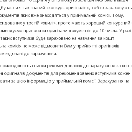
бувається так званий «конкурс оригіналів», тобто зараховуют
окументів яких вже знаходяться у приймальній комісії. Тому,
омендованих у третій «хвилі», проте мають хороший конкурсний
комендуємо приносити оригінали документів до 10 числа. У разі
таких вступників буде зараховано на навчання за кошт
а комісія не може відмовити Вам у прийнятті оригіналів
комендовані до зарахування.
ї оприлюднюють списки рекомендованих до зарахування за кош
чі оригіналів документів для рекомендованих вступників кожен
вати за цією інформацію у приймальній комісії. Зарахування на