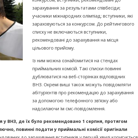
зарахування за результатами співбесіди;
учасники міжнародних олімпіад; вступники, які
зараховуються за конкурсом. До рейтингового
списку не включаються вступники,
рекомендовані до зарахування на місця
цільового прийому.
Із ним можна ознайомитися на стендах
приймальних комісій. Такі списки повинні
дублюватися на веб-сторінках відповідних
ВНЗ. Окремі виші також можуть повідомляти
абітурієнтів про рекомендацію до зарахування
за допомогою телефонного зв’язку або
надсилаючи їм смс-повідомлення.
 у ВНЗ, де їх було рекомендовано 1 серпня, протягом
лючно, повинні подати у приймальні комісії оригінали
дованих до зарахування вступників у першій хвилі коригується 