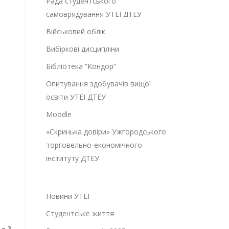
Рада студентського
самоврядування УТЕІ ДТЕУ
Військовий облік
Вибіркові дисципліни
Бібліотека “Кондор”
Опитування здобувачів вищої
освіти УТЕІ ДТЕУ
Moodle
«Скринька довіри» Ужгородського
торговельно-економічного
інституту ДТЕУ
Новини УТЕІ
Студентське життя
– з