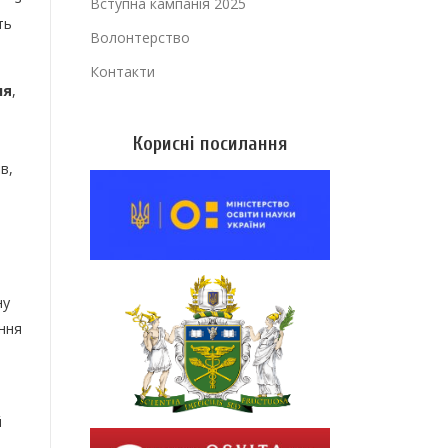
Вступна кампанія 2025
ть
Волонтерство
Контакти
ня
,
,
Корисні посилання
в,
ну
ання
й