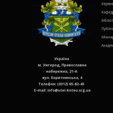
Керів
Кафед
Бібліо
Публіч
Міжна
Академ
Україна
м. Ужгород, Православна
набережна, 21-А
вул. Коритнянська, 4
Телефон: (0312) 65-82-45
E-mail:
info@utei-knteu.org.ua