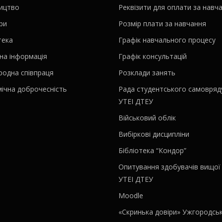
ництво
Реквізити для оплати за навч
ри
Розмір плати за навчання
тека
Графік навчального процесу
на інформація
Графік консультацій
родна співпраця
Розклади занять
ічна доброчесність
Рада студентського самовряд
УТЕІ ДТЕУ
Військовий облік
Вибіркові дисципліни
Бібліотека “Кондор”
Опитування здобувачів вищої 
УТЕІ ДТЕУ
Moodle
«Скринька довіри» Ужгородсь