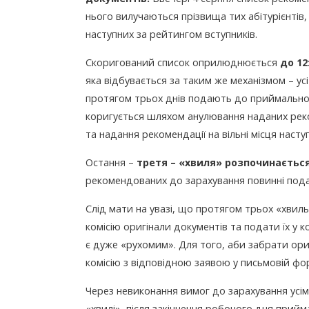
нього вилучаються прізвища тих абітурієнтів, 
наступних за рейтингом вступників.
Скоригований список оприлюднюється
до 12
яка відбувається за таким же механізмом – ус
протягом трьох днів подають до приймальної к
коригується шляхом анулювання наданих реко
та надання рекомендації на вільні місця наст
Остання –
третя – «хвиля» розпочинається 
рекомендованих до зарахування повинні под
Слід мати на увазі, що протягом трьох «хвил
комісію оригінали документів та подати їх у 
є дуже «рухомим». Для того, аби забрати ориг
комісію з відповідною заявою у письмовій фор
Через невиконання вимог до зарахування усім
«хвилі», після закінчення робочого дня прийм