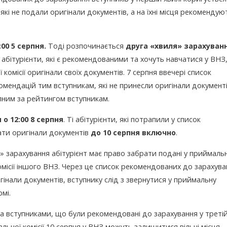
які не подали оригінали документів, а на їхні місця рекомендую
:00 5 серпня.
Тоді розпочинається
друга «хвиля» зарахуван
і абітурієнти, які є рекомендованими та хочуть навчатися у ВНЗ
омісії оригінали своїх документів. 7 серпня ввечері список
мендацій тим вступникам, які не принесли оригінали документі
упним за рейтингом вступникам.
о 12:00 8 серпня
. Ті абітурієнти, які потрапили у список
ати оригінали документів
до 10 серпня включно
.
ь» зарахування абітурієнт має право забрати подані у приймаль
комісії іншого ВНЗ. Через це список рекомендованих до зарахув
інали документів, вступнику слід з звернутися у приймальну
мі.
а вступниками, що були рекомендовані до зарахування у треті
альної комісії 10 серпня у ВНЗ можуть залишитися вільні місця