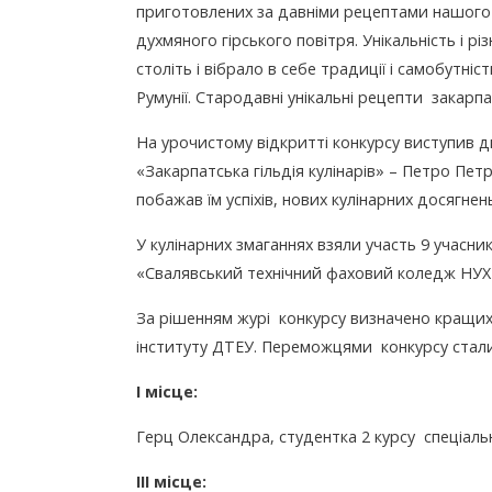
приготовлених за давніми рецептами нашого р
духмяного гірського повітря. Унікальність і 
століть і вібрало в себе традиції і самобутн
Румунії. Стародавні унікальні рецепти закарпа
На урочистому відкритті конкурсу виступив 
«Закарпатська гільдія кулінарів» – Петро Петр
побажав їм успіхів, нових кулінарних досягнен
У кулінарних змаганнях взяли участь 9 учасник
«Свалявський технічний фаховий коледж НУХ
За рішенням журі конкурсу визначено кращих
інституту ДТЕУ. Переможцями конкурсу стали
І місце:
Герц Олександра, студентка 2 курсу спеціально
ІІІ місце: