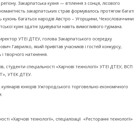
егіону. Закарпатська кухня — втілення з сонця, лісового
різноманітність закарпатських страв формувалось протягом бага
ість кухонь багатьох народів Австро – Угорщини, Чехословаччини
тської кухні здатні здивувати навіть вимогливого гурмана.
директор УТЕІ ДТЕУ, голова Закарпатського осередку
ович Гаврилко, який привітав учасників і гостей конкурсу,
ь і творчого натхнення.
ів, студенти спеціальності «Харчові технології» УТЕІ ДТЕУ, ВСП
Т», УТЕК ДТЕУ.
 кулінарів юніорів Ужгородського торговельно-економічного
:
сті «Харчові технології», спеціалізації «Ресторанні технології»