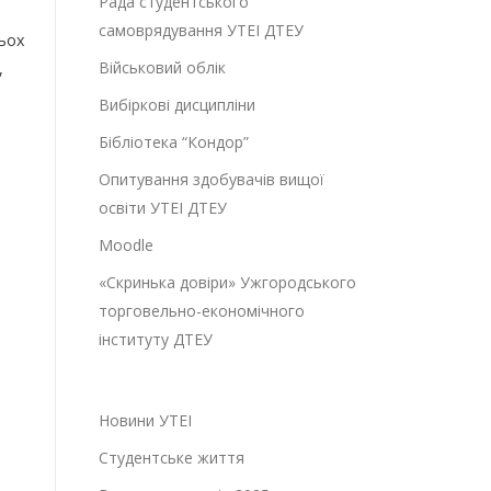
Рада студентського
самоврядування УТЕІ ДТЕУ
тьох
Військовий облік
,
Вибіркові дисципліни
Бібліотека “Кондор”
Опитування здобувачів вищої
освіти УТЕІ ДТЕУ
Moodle
«Скринька довіри» Ужгородського
торговельно-економічного
інституту ДТЕУ
Новини УТЕІ
Студентське життя