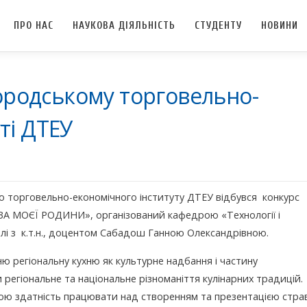
ПРО НАС
НАУКОВА ДІЯЛЬНІСТЬ
СТУДЕНТУ
НОВИНИ
городському торговельно-
ті ДТЕУ
о торговельно-економічного інституту ДТЕУ відбувся конкурс
А МОЄЇ РОДИНИ», організований кафедрою «Технології і
олі з к.т.н., доцентом Сабадош Ганною Олександрівною.
 регіональну кухню як культурне надбання і частину
 регіональне та національне різноманіття кулінарних традицій.
ою здатність працювати над створенням та презентацією стра