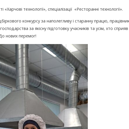
 «Харчові технології», спеціалізації «Ресторанні технології».
біркового конкурсу за наполегливу і старанну працю, працівни
 господарства за якісну підготовку учасників та усім, хто сприяв
До нових перемог!