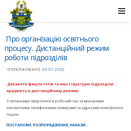
Перейти
до
Меню
вмісту
ПРО НАС
НАУКОВА ДІЯЛЬНІСТЬ
СТУДЕНТУ
Про організацію освітнього
процесу. Дистанційний режим
роботи підрозділів
НОВИНИ
ВСТУП 2026
ВОЛОНТЕРСТВО
КОНТАКТИ
ОПУБЛІКОВАНО
29.07.2020
Деканати факультетів та інші структурні підрозділи
працюють в дистанційному режимі.
З питаннями звертатися в робочий час за вказаними
контактними телефонними номерами та адресами електронної
пошти.
ПОСТАНОВИ, РОЗПОРЯДЖЕННЯ, НАКАЗИ…