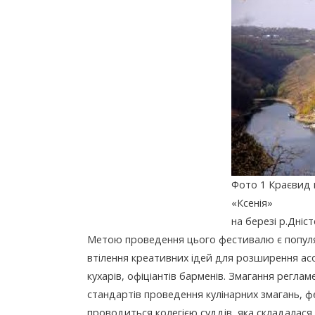
Фото 1 Краєвид 
«Ксенія»
на березі р.Дніст
Метою проведення цього фестивалю є популяр
втілення креативних ідей для розширення ас
кухарів, офіціантів барменів. Змагання регла
стандартів проведення кулінарних змагань, ф
проводиться колегією суддів, яка складалася