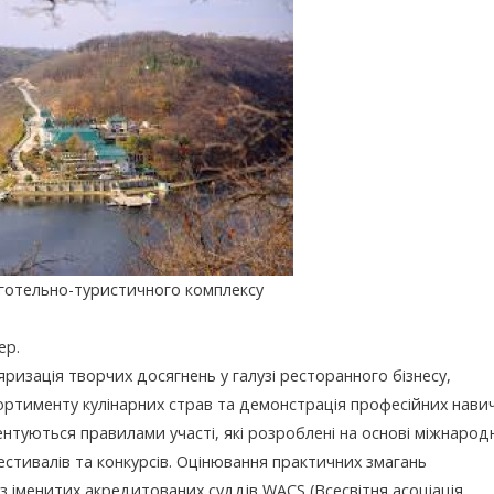
готельно-туристичного комплексу
ер.
изація творчих досягнень у галузі ресторанного бізнесу,
ортименту кулінарних страв та демонстрація професійних нави
ментуються правилами участі, які розроблені на основі міжнарод
естивалів та конкурсів. Оцінювання практичних змагань
 з іменитих акредитованих суддів WACS (Всесвітня асоціація