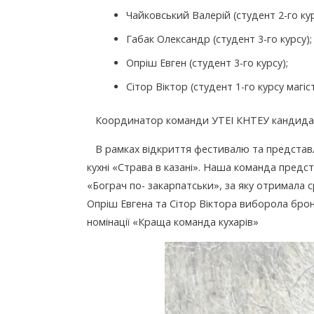
Чайковський Валерій (студент 2-го кур
Габак Олександр (студент 3-го курсу);
Опріш Евген (студент 3-го курсу);
Сітор Віктор (студент 1-го курсу магіс
Координатор команди УТЕІ КНТЕУ кандидат
В рамках відкриття фестивалю та представле
кухні «Страва в казані». Наша команда предс
«Бограч по- закарпатськи», за яку отримала с
Опріш Евгена та Сітор Віктора виборола бронз
номінації «Краща команда кухарів»