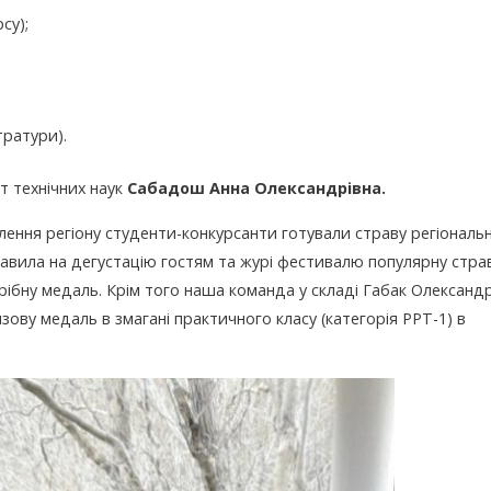
су);
тратури).
 технічних наук
Сабадош Анна Олександрівна.
ння регіону студенти-конкурсанти готували страву регіональн
тавила на дегустацію гостям та журі фестивалю популярну стра
рібну медаль. Крім того наша команда у складі Габак Олександ
ову медаль в змагані практичного класу (категорія РРТ-1) в