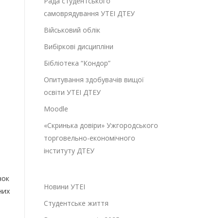
Рада студентського
самоврядування УТЕІ ДТЕУ
Військовий облік
Вибіркові дисципліни
Бібліотека “Кондор”
Опитування здобувачів вищої
освіти УТЕІ ДТЕУ
Moodle
«Скринька довіри» Ужгородського
торговельно-економічного
інституту ДТЕУ
чок
Новини УТЕІ
них
Студентське життя