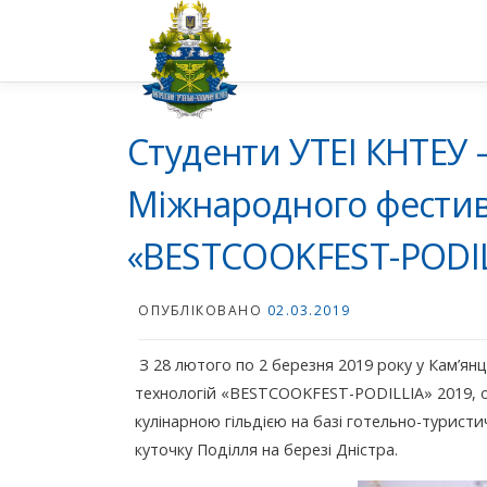
Перейти
до
вмісту
Студенти УТЕІ КНТЕУ 
Міжнародного фестив
«BESTCOOKFEST-PODIL
ОПУБЛІКОВАНО
02.03.2019
З 28 лютого по 2 березня 2019 року у Кам’я
технологій «BESTCOOKFEST-PODILLIA» 2019, 
кулінарною гільдією на базі готельно-турист
куточку Поділля на березі Дністра.