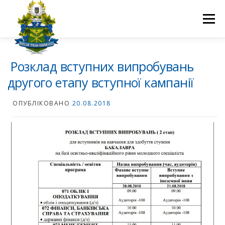
Перейти
до
Меню
вмісту
ПРО НАС
НАУКОВА ДІЯЛЬНІСТЬ
СТУДЕНТУ
Розклад вступних випробувань
другого етапу вступної кампанії
НОВИНИ
ВСТУП 2026
ВОЛОНТЕРСТВО
КОНТАКТИ
ОПУБЛІКОВАНО
20.08.2018