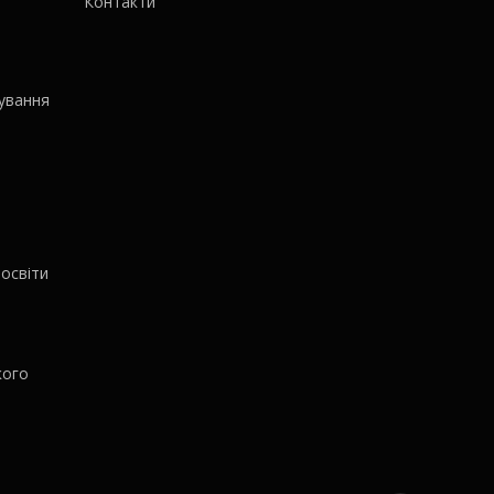
Контакти
ування
освіти
кого