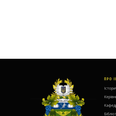
ПРО 
Істори
Керів
Кафед
Бібліо