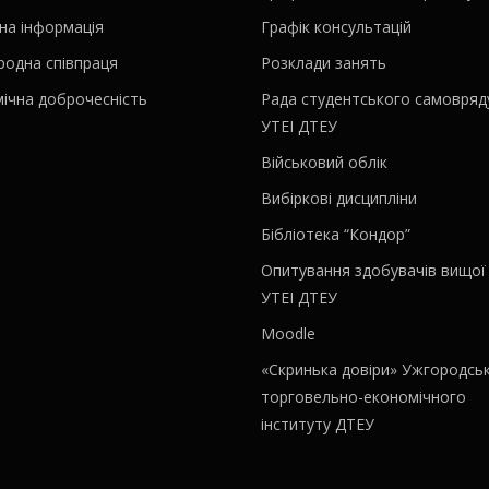
на інформація
Графік консультацій
родна співпраця
Розклади занять
ічна доброчесність
Рада студентського самовряд
УТЕІ ДТЕУ
Військовий облік
Вибіркові дисципліни
Бібліотека “Кондор”
Опитування здобувачів вищої 
УТЕІ ДТЕУ
Moodle
«Скринька довіри» Ужгородсь
торговельно-економічного
інституту ДТЕУ