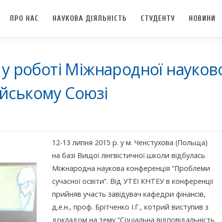
ПРО НАС
НАУКОВА ДІЯЛЬНІСТЬ
СТУДЕНТУ
НОВИНИ
 у роботі Міжнародної науков
ейському Союзі
12-13 липня 2015 р. у м. Ченстухова (Польща)
на базі Вищої лінгвістичної школи відбулась
Міжнародна наукова конференція “Проблеми
сучасної освіти”. Від УТЕІ КНТЕУ в конференції
прийняв участь завідувач кафедри фінансів,
д.е.н., проф. Брітченко І.Г., котрий виступив з
докладом на тему “Соціальна відповідальність