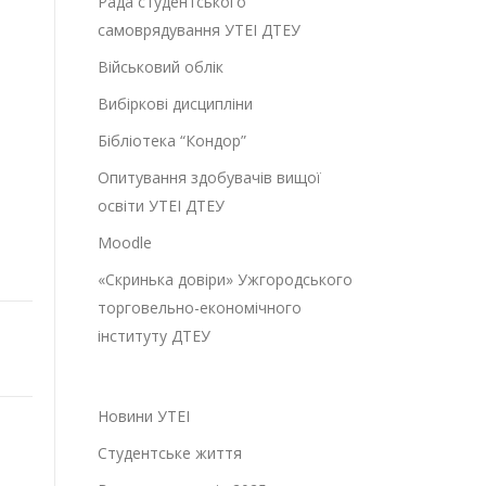
Рада студентського
самоврядування УТЕІ ДТЕУ
Військовий облік
Вибіркові дисципліни
Бібліотека “Кондор”
Опитування здобувачів вищої
освіти УТЕІ ДТЕУ
Moodle
«Скринька довіри» Ужгородського
торговельно-економічного
інституту ДТЕУ
Новини УТЕІ
Студентське життя