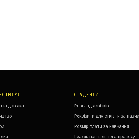
ІНСТИТУТ
СТУДЕНТУ
чна довідка
Розклад дзвінків
ництво
Реквізити для оплати за навч
ри
Розмір плати за навчання
тека
Графік навчального процесу