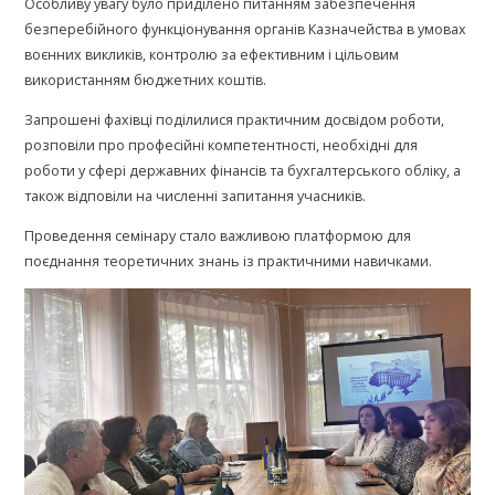
Особливу увагу було приділено питанням забезпечення
безперебійного функціонування органів Казначейства в умовах
воєнних викликів, контролю за ефективним і цільовим
використанням бюджетних коштів.
Запрошені фахівці поділилися практичним досвідом роботи,
розповіли про професійні компетентності, необхідні для
роботи у сфері державних фінансів та бухгалтерського обліку, а
також відповіли на численні запитання учасників.
Проведення семінару стало важливою платформою для
поєднання теоретичних знань із практичними навичками.