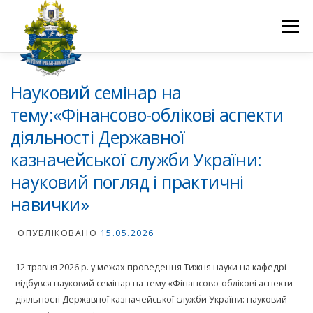
Перейти
до
Меню
вмісту
ПРО НАС
НАУКОВА ДІЯЛЬНІСТЬ
СТУДЕНТУ
Науковий семінар на
тему:«Фінансово-облікові аспекти
діяльності Державної
НОВИНИ
ВСТУП 2026
ВОЛОНТЕРСТВО
КОНТАКТИ
казначейської служби України:
науковий погляд і практичні
навички»
ОПУБЛІКОВАНО
15.05.2026
12 травня 2026 р. у межах проведення Тижня науки на кафедрі
відбувся науковий семінар на тему «Фінансово-облікові аспекти
діяльності Державної казначейської служби України: науковий