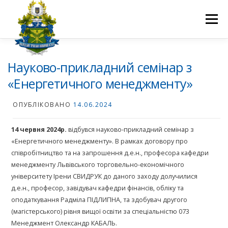
Перейти
до
Меню
вмісту
ПРО НАС
НАУКОВА ДІЯЛЬНІСТЬ
СТУДЕНТУ
Науково-прикладний семінар з
«Енергетичного менеджменту»
НОВИНИ
ВСТУП 2026
ВОЛОНТЕРСТВО
КОНТАКТИ
ОПУБЛІКОВАНО
14.06.2024
14 червня 2024р
.
відбувся науково-прикладний семінар з
«Енергетичного менеджменту». В рамках договору про
співробітництво та на запрошення д.е.н., професора кафедри
менеджменту Львівського торговельно-економічного
університету Ірени СВИДРУК до даного заходу долучилися
д.е.н., професор, завідувач кафедри фінансів, обліку та
оподаткування Радміла ПІДЛИПНА, та здобувач другого
(магістерського) рівня вищої освіти за спеціальністю 073
Менеджмент Олександр КАБАЛЬ.