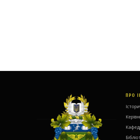
ПРО 
Істори
Керів
Кафед
Бібліо