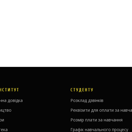
ІНСТИТУТ
СТУДЕНТУ
чна довідка
Розклад дзвінків
ництво
Реквізити для оплати за навч
ри
Розмір плати за навчання
тека
Графік навчального процесу