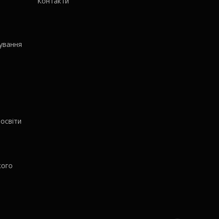
Контакти
ування
освіти
кого