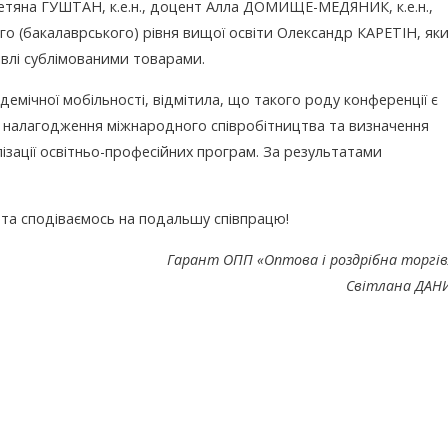
 Тетяна ГУШТАН, к.е.н., доцент Алла ДОМИЩЕ-МЕДЯНИК, к.е.н.,
 (бакалаврського) рівня вищої освіти Олександр КАРЕТІН, як
івлі сублімованими товарами.
чної мобільності, відмітила, що такого роду конференції є
налагодження міжнародного співробітництва та визначення
зації освітньо-професійних програм. За результатами
та сподіваємось на подальшу співпрацю!
Гарант ОПП «Оптова і роздрібна торгі
Світлана ДАН