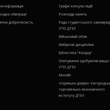
на інформація
Графік консультацій
родна співпраця
Розклади занять
ічна доброчесність
Рада студентського самовряд
УТЕІ ДТЕУ
Військовий облік
Вибіркові дисципліни
Бібліотека “Кондор”
Опитування здобувачів вищої 
УТЕІ ДТЕУ
Moodle
«Скринька довіри» Ужгородсь
торговельно-економічного
інституту ДТЕУ