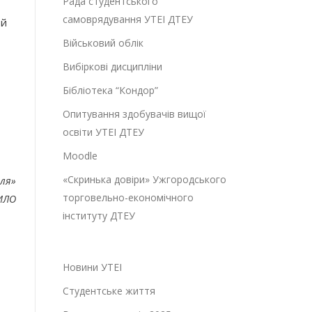
Рада студентського
самоврядування УТЕІ ДТЕУ
ий
Військовий облік
Вибіркові дисципліни
Бібліотека “Кондор”
Опитування здобувачів вищої
освіти УТЕІ ДТЕУ
Moodle
«Скринька довіри» Ужгородського
вля»
торговельно-економічного
ИЛО
інституту ДТЕУ
Новини УТЕІ
Студентське життя