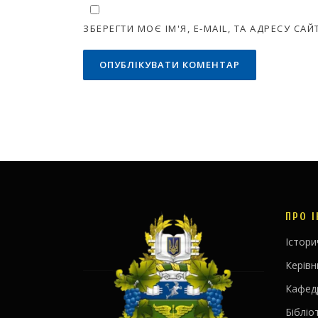
ЗБЕРЕГТИ МОЄ ІМ'Я, E-MAIL, ТА АДРЕСУ С
ПРО 
Істори
Керів
Кафед
Бібліо