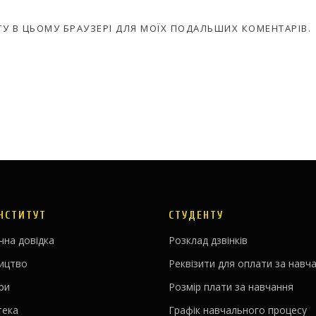
АЙТУ В ЦЬОМУ БРАУЗЕРІ ДЛЯ МОЇХ ПОДАЛЬШИХ КОМЕНТАРІВ.
ІНСТИТУТ
СТУДЕНТУ
чна довідка
Розклад дзвінків
ництво
Реквізити для оплати за навч
ри
Розмір плати за навчання
тека
Графік навчального процесу