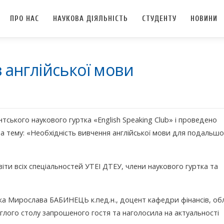
ПРО НАС
НАУКОВА ДІЯЛЬНІСТЬ
СТУДЕНТУ
НОВИНИ
з англійської мови
нтського наукового гуртка «English Speaking Club» і проведено
на тему: «Необхідність вивчення англійської мови для подальш
іти всіх спеціальностей УТЕІ ДТЕУ, члени наукового гуртка та
тка Мирослава БАБИНЕЦЬ к.пед.н., доцент кафедри фінансів, обл
глого столу запрошеного гостя та наголосила на актуальності