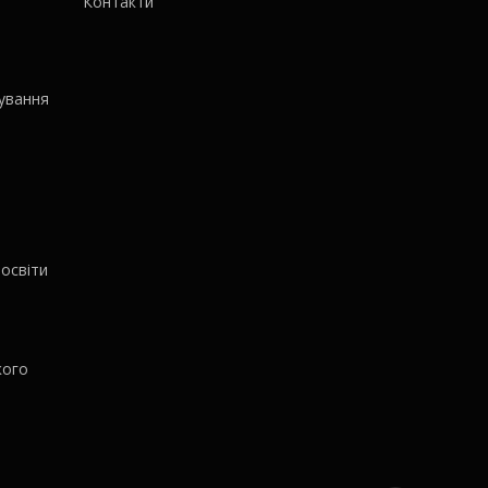
Контакти
ування
освіти
кого