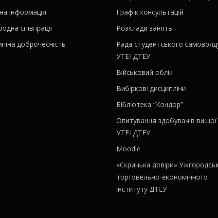
на інформація
Графік консультацій
родна співпраця
Розклади занять
ічна доброчесність
Рада студентського самовряд
УТЕІ ДТЕУ
Військовий облік
Вибіркові дисципліни
Бібліотека “Кондор”
Опитування здобувачів вищої 
УТЕІ ДТЕУ
Moodle
«Скринька довіри» Ужгородсь
торговельно-економічного
інституту ДТЕУ