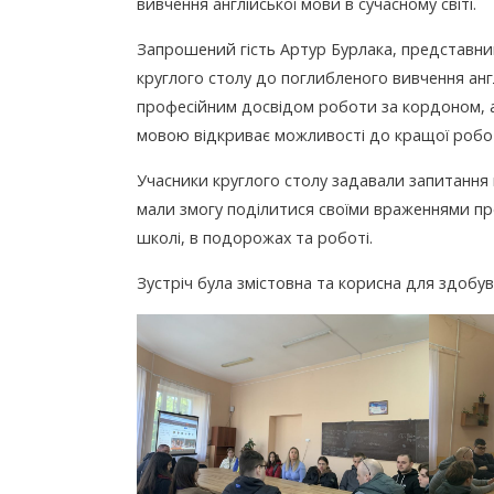
вивчення англійської мови в сучасному світі.
Запрошений гість Артур Бурлака, представник
круглого столу до поглибленого вивчення анг
професійним досвідом роботи за кордоном, а
мовою відкриває можливості до кращої роботи
Учасники круглого столу задавали запитання г
мали змогу поділитися своїми враженнями про
школі, в подорожах та роботі.
Зустріч була змістовна та корисна для здобува