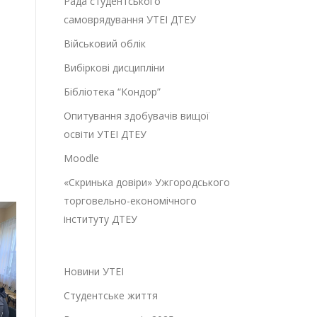
Рада студентського
самоврядування УТЕІ ДТЕУ
Військовий облік
Вибіркові дисципліни
Бібліотека “Кондор”
Опитування здобувачів вищої
освіти УТЕІ ДТЕУ
Moodle
«Скринька довіри» Ужгородського
торговельно-економічного
інституту ДТЕУ
Новини УТЕІ
Студентське життя