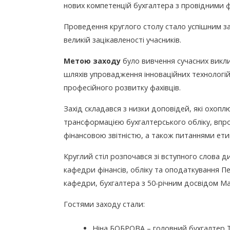
нових компетенцій бухгалтера з провідними 
Проведення круглого столу стало успішним за
великій зацікавленості учасників.
Метою заходу
було вивчення сучасних викл
шляхів упровадження інноваційних технологій
професійного розвитку фахівців.
Захід складався з низки доповідей, які охоп
трансформацією бухгалтерського обліку, впр
фінансовою звітністю, а також питаннями ети
Круглий стіл розпочався зі вступного слова 
кафедри фінансів, обліку та оподаткування
кафедри, бухгалтера з 50-річним досвідом М
Гостями заходу стали:
Ніна БОБРОВА – головний бухгалтер