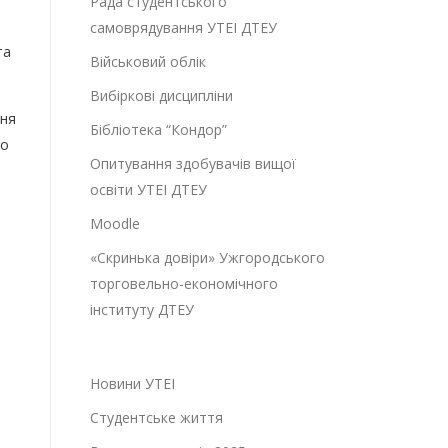
Рада студентського
самоврядування УТЕІ ДТЕУ
та
Військовий облік
Вибіркові дисципліни
ння
Бібліотека “Кондор”
го
Опитування здобувачів вищої
освіти УТЕІ ДТЕУ
Moodle
«Скринька довіри» Ужгородського
торговельно-економічного
інституту ДТЕУ
Новини УТЕІ
Студентське життя