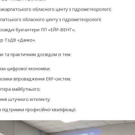
акарпатського обласного центу з гідрометеорології;
атського обласного центу з гідрометеорології;
ровідні бухгалтери ПП «ЕЙР-ВЕНТ»;
ер ТзДВ «Данко».
и та практичним досвідом із тем:
вах цифрової економіки;
виклики впровадження ERP-систем;
лтера майбутнього;
ння штучного інтелекту;
підтримки професійної кваліфікації.