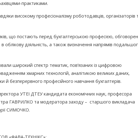
фахівцями-практиками.
вдяки високому професіоналізму роботодавців, організаторів 
иків, що постають перед бухгалтерською професією, обговоре
 в облікову діяльність, а також визначення напрямів подальшо
лювали широкий спектр тематик, пов’язаних із цифровою
овадженням хмарних технологій, аналітикою великих даних,
ки й безперервного професійного навчання бухгалтерів.
директора УТЕІ ДТЕУ кандидата економічних наук, професора
 Петра ГАВРИЛКО та модератора заходу – старшого викладача
арії СИМОЧКО.
 ТОВ «ФАВА-ТЕХНІКС»;