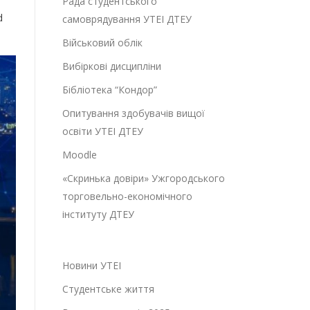
Рада студентського
d
самоврядування УТЕІ ДТЕУ
Військовий облік
Вибіркові дисципліни
Бібліотека “Кондор”
Опитування здобувачів вищої
освіти УТЕІ ДТЕУ
Moodle
«Скринька довіри» Ужгородського
торговельно-економічного
інституту ДТЕУ
Новини УТЕІ
Студентське життя