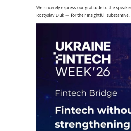
We sincerely express our gratitude to the speake
Rostyslav Diuk — for their insightful, substantive