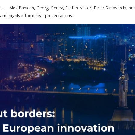
rs — Alex Panican, Georgi Penev, Stefan Nistor, Peter Strikwerda, an
, and highly informative presentations.