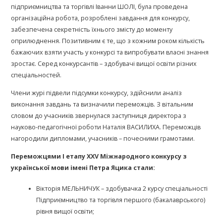
підприємництва та торгівлі Іванни ШОЛІ, була проведена
організаційна робота, розроблені завдання для конкурсу,
забезпечена секретність їхнього змісту до моменту
оприлюднення. Позитивним є те, що з кожним роком кількість
бажаючих взяти участь у конкурсі та випробувати власні знання
зростає. Серед конкурсантів – здобувачі вищої освіти різних
спеціальностей.
Члени журі підвели підсумки конкурсу, здійснили аналіз
виконання завдань та визначили переможців. З вітальним
словом до учасників звернулася заступниця директора з
науково-педагогічної роботи Наталія ВАСИЛИХА. Переможців
нагородили дипломами, учасників – почесними грамотами.
Переможцями І етапу ХХV Міжнародного конкурсу з
української мови імені Петра Яцика стали:
Вікторія МЕЛЬНИЧУК – здобувачка 2 курсу спеціальності
Підприємництво та торгівля першого (бакалаврського)
рівня вищої освіти;