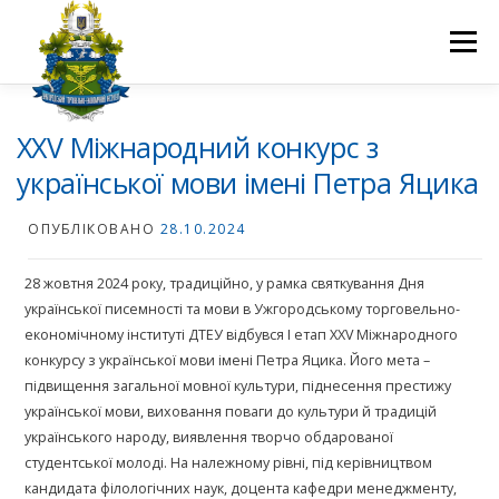
Перейти
до
Меню
вмісту
ПРО НАС
НАУКОВА ДІЯЛЬНІСТЬ
СТУДЕНТУ
ХХV Міжнародний конкурс з
української мови імені Петра Яцика
НОВИНИ
ВСТУП 2026
ВОЛОНТЕРСТВО
КОНТАКТИ
ОПУБЛІКОВАНО
28.10.2024
28 жовтня 2024 року, традиційно, у рамка святкування Дня
української писемності та мови в Ужгородському торговельно-
економічному інституті ДТЕУ відбувся І етап ХХV Міжнародного
конкурсу з української мови імені Петра Яцика. Його мета –
підвищення загальної мовної культури, піднесення престижу
української мови, виховання поваги до культури й традицій
українського народу, виявлення творчо обдарованої
студентської молоді. На належному рівні, під керівництвом
кандидата філологічних наук, доцента кафедри менеджменту,